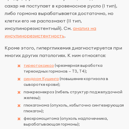
сахар не поступает в кровеносное русло (I тип),
либо гормона вырабатывается достаточно, но
клетки его не распознают (II тип,
инсулинорезистентный). См.
анализ на
инсулинорезистентность
.
Кроме этого, гипергликемия диагностируется при
многих других патологиях. К ним относятся:
тиреотоксикоз
(чрезмерная выработка
тиреоидных гормонов — Т3, Т4);
синдром Кушинга
(повышение кортизола в
сыворотке крови);
панкреонекроз (гибель структур поджелудочной
железы);
глюкагонома (опухоль, избыточно синтезирующая
глюкагон);
феохромоцитома (опухоль надпочечника,
вырабатывающая гормоны);