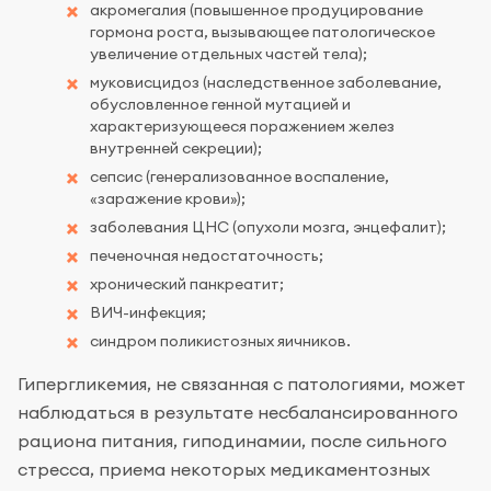
акромегалия (повышенное продуцирование
гормона роста, вызывающее патологическое
увеличение отдельных частей тела);
муковисцидоз (наследственное заболевание,
обусловленное генной мутацией и
характеризующееся поражением желез
внутренней секреции);
сепсис (генерализованное воспаление,
«заражение крови»);
заболевания ЦНС (опухоли мозга, энцефалит);
печеночная недостаточность;
хронический панкреатит;
ВИЧ-инфекция;
синдром поликистозных яичников.
Гипергликемия, не связанная с патологиями, может
наблюдаться в результате несбалансированного
рациона питания, гиподинамии, после сильного
стресса, приема некоторых медикаментозных