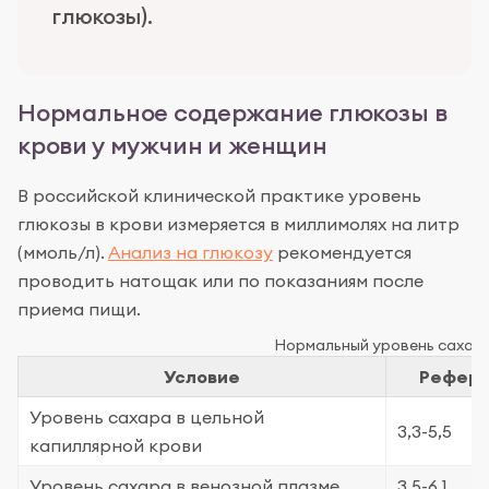
глюкозы).
Нормальное содержание глюкозы в
крови у мужчин и женщин
В российской клинической практике уровень
глюкозы в крови измеряется в миллимолях на литр
(ммоль/л).
Анализ на глюкозу
рекомендуется
проводить натощак или по показаниям после
приема пищи.
Нормальный уровень сахар
Условие
Рефере
Уровень сахара в цельной
3,3-5,5
капиллярной крови
Уровень сахара в венозной плазме
3,5-6,1