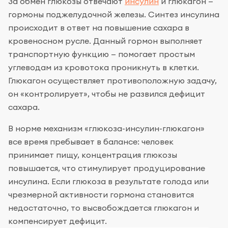
За обмен глюкозы отвечают
инсулин
и глюкагон —
гормоны поджелудочной железы. Синтез инсулина
происходит в ответ на повышение сахара в
кровеносном русле. Данный гормон выполняет
транспортную функцию — помогает простым
углеводам из кровотока проникнуть в клетки.
Глюкагон осуществляет противоположную задачу,
он «контролирует», чтобы не развился дефицит
сахара.
В норме механизм «глюкоза-инсулин-глюкагон»
все время пребывает в балансе: человек
принимает пищу, концентрация глюкозы
повышается, что стимулирует продуцирование
инсулина. Если глюкоза в результате голода или
чрезмерной активности гормона становится
недостаточно, то высвобождается глюкагон и
компенсирует дефицит.