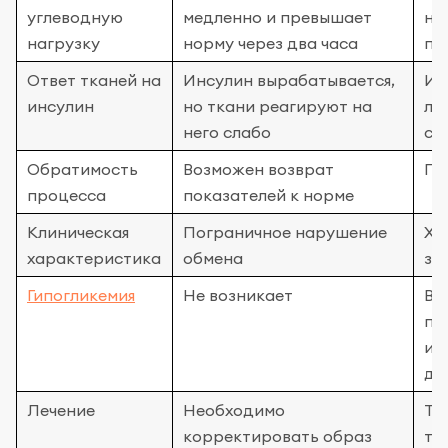
углеводную
медленно и превышает
не
нагрузку
норму через два часа
пи
Ответ тканей на
Инсулин вырабатывается,
Ин
инсулин
но ткани реагируют на
ли
него слабо
сн
Обратимость
Возможен возврат
Пр
процесса
показателей к норме
Клиническая
Пограничное нарушение
Хр
характеристика
обмена
за
Гипогликемия
Не возникает
Во
пе
ин
ди
Лечение
Необходимо
Тр
корректировать образ
те