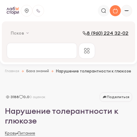
8 (960) 224 32-02
Псков
НТГ - диабет или нет?
Основные отличия
Синдром нарушения толерантности
Главная
База знаний
Нарушение толерантности к глюкозе
Причины НТГ
Симптомы СНГ
Как проверить НТГ
3188
0.0
0 оценок
Поделиться
Что делать после выявления
Нарушение толерантности к
Как лечить НТГ
глюкозе
Диета при нарушении
Кровь
Питание
Опастность нарушения контроля