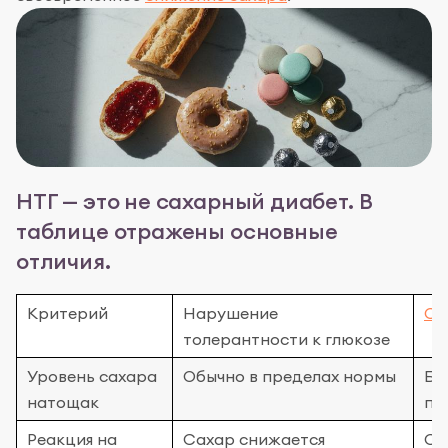
НТГ — это не сахарный диабет. В
таблице отражены основные
отличия.
Критерий
Нарушение
Са
толерантности к глюкозе
Уровень сахара
Обычно в пределах нормы
Бе
натощак
по
Реакция на
Сахар снижается
Са