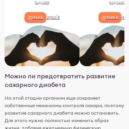
Код 1659
Код 1660
2050 ₽
408
1759 ₽
3389 ₽
Можно ли предотвратить развитие
сахарного диабета
На этой стадии организм еще сохраняет
собственные механизмы контроля сахара, поэтому
развитие сахарного диабета можно остановить.
Для этого нужно полностью изменить образ
жизни, добавив ежедневную физическую