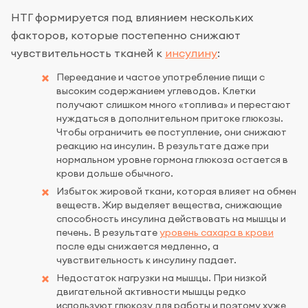
НТГ формируется под влиянием нескольких
факторов, которые постепенно снижают
чувствительность тканей к
инсулину
:
Переедание и частое употребление пищи с
высоким содержанием углеводов. Клетки
получают слишком много «топлива» и перестают
нуждаться в дополнительном притоке глюкозы.
Чтобы ограничить ее поступление, они снижают
реакцию на инсулин. В результате даже при
нормальном уровне гормона глюкоза остается в
крови дольше обычного.
Избыток жировой ткани, которая влияет на обмен
веществ. Жир выделяет вещества, снижающие
способность инсулина действовать на мышцы и
печень. В результате
уровень сахара в крови
после еды снижается медленно, а
чувствительность к инсулину падает.
Недостаток нагрузки на мышцы. При низкой
двигательной активности мышцы редко
используют глюкозу для работы и поэтому хуже