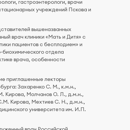
рологи, гастроэнтерологи, врачи
 стационарных учреждений Пскова и
дставителей вышеназванных
вный врач клиники «Мать и Дитя» с
ики пациентов с бесплодием» и
о-биохимического отдела
тике врача, особенности
тие приглашенные лекторы
га: Захаренко С. М., к.м.н.,
Кирова, Молчанов О. Л., д.м.н.,
. Кирова, Мехтиев С. Н., д.м.н.,
ицинского университета им. И.П.
луженный врач Российской