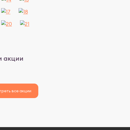
 акции
реть все акции