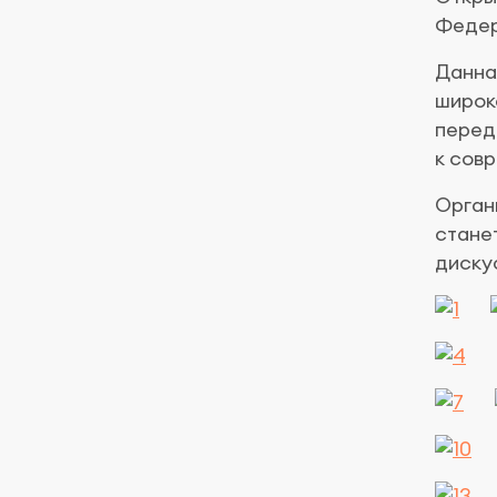
Федер
Данна
широк
перед
к сов
Орган
стане
диску