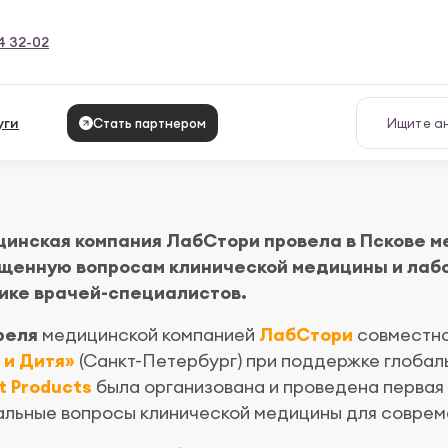
4 32-02
уги
Стать партнером
инская компания ЛабСтори провела в Пскове 
щенную вопросам клинической медицины и лабо
ике врачей-специалистов.
реля
медицинской компанией
ЛабСтори
совместно
 и Дитя»
(Санкт-Петербург) при поддержке глоба
t Products
была организована и проведена первая
альные вопросы клинической медицины для совреме