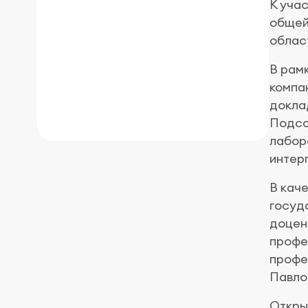
К уча
общей
облас
В рам
компан
докла
Подсо
лабор
интер
В кач
госуд
доцент
профес
профе
Павло
Откры