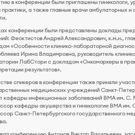
стию в конференции были приглашены гинекологи, у
 практики, а также главные врачи амбулаторных и
ти.
ках конференции были представлены доклады пре
ий: Феоктистов Андрей Александрович, к.м.н., гла
дом «Особенности клинико-лабораторной диагност
бляева Ирина Владимровна, руководитель клиник
атории ЛабСтори с докладом «Онкомаркеры в прак
претации результатов».
естве спикеров в конференции также приняли учас
арственных медицинских учреждений Санкт-Петербур
 кафедры инфекционных заболеваний ВМА им. С. М. 
сор кафедры акушерства и гинекологии ВМА им. С.М
ссор Санкт-Петербургского государственного мед
ва.
вал конференцию Антонов Виктор Васильевич, зас