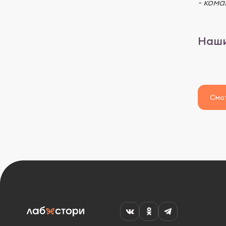
- ком
Наши
Смот