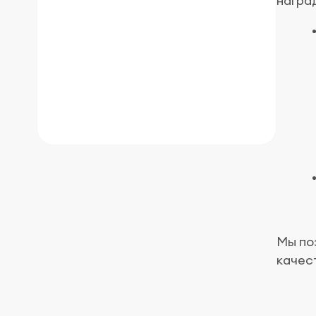
награ
Мы по
качес