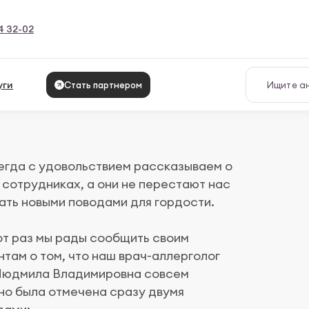
4 32-02
уги
Стать партнером
егда с удовольствием рассказываем о
 сотрудниках, а они не перестают нас
ать новыми поводами для гордости.
от раз мы рады сообщить своим
нтам о том, что наш врач-аллерголог
Людмила Владимировна совсем
но была отмечена сразу двумя