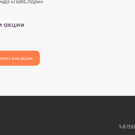
анда «ЛабСтори»
 акции
реть все акции
8 (96