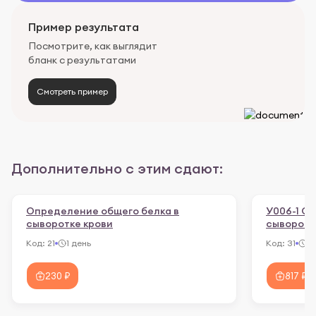
Пример результата
Посмотрите, как выглядит
бланк с результатами
Смотреть пример
Дополнительно с этим сдают:
Определение общего белка в
У006-1 О
сыворотке крови
сыворотк
Код:
21
1 день
Код:
31
7 
230 ₽
817 ₽