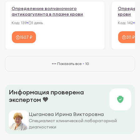
Определение волчаночного
Определе
антикоагулянта в плазме крови
крови
Код:
139
1 день
Код:
142
1
1507 ₽
311 ₽
Показать все
10
Информация проверена
экспертом 🧡
Цыганова Ирина Викторовна
Специалист клинической лабораторной
диагностики