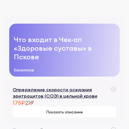
с. 20-24
Что входит в Чек-ап
«Здоровые суставы» в
Пскове
5
анализов
Определение скорости оседания
эритроцитов (СОЭ) в цельной крови
175₽
219
Показать описание