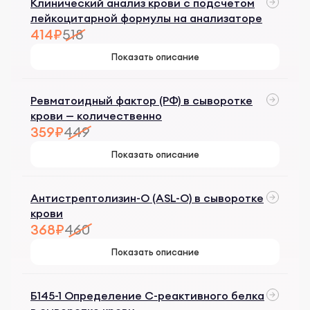
Клинический анализ крови с подсчетом
лейкоцитарной формулы на анализаторе
414₽
518
Показать описание
Ревматоидный фактор (РФ) в сыворотке
крови — количественно
359₽
449
Показать описание
Антистрептолизин-О (ASL-O) в сыворотке
крови
368₽
460
Показать описание
Б145-1 Определение С-реактивного белка