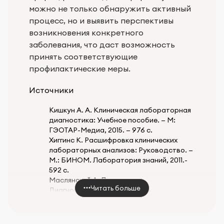
можно не только обнаружить активный
процесс, но и выявить перспективы
возникновения конкретного
заболевания, что даст возможность
принять соответствующие
профилактические меры.
Источники
Кишкун А. А. Клиническая лабораторная
диагностика: Учебное пособие. — М:
ГЭОТАР-Медиа, 2015. — 976 с.
Хиггинс К. Расшифровка клинических
лабораторных анализов: Руководство. —
М.: БИНОМ. Лаборатория знаний, 2011.-
592 с.
Маслянский А. Л. с соавт.
Читать больше
Диагностическая значимость
серологических маркеров
ревматоидного артрита // Научно-
практическая ревматология, 2012, № 5. —