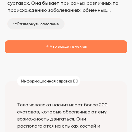
суставах. Она бывает при самых различных по
происхождению заболеваниях: обменных,
аутоиммунных, инфекционных, эндокринных,
К какому врачу обратиться?
опухолевых, неврологических, а также при
Развернуть описание
травмах и лишнем весе.
Терапевт; врач общей практики; ортопед;
педиатр; кардиолог; ревматолог; нефролог;
Что входит в чек-ап
пульмонолог; дерматолог.
Информационная справка 👨‍⚕️
Тело человека насчитывает более 200
суставов, которые обеспечивают ему
возможность двигаться. Они
располагаются на стыках костей и