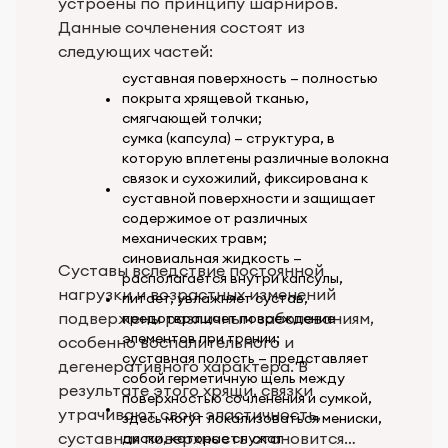
устроены по принципу шарниров.
Данные сочленения состоят из
следующих частей:
суставная поверхность — полностью
покрыта хрящевой тканью,
смягчающей толчки;
сумка (капсула) — структура, в
которую вплетены различные волокна
связок и сухожилий, фиксирована к
суставной поверхности и защищает
содержимое от различных
механических травм;
синовиальная жидкость —
Суставы вследствие постоянной
располагается внутри капсулы,
нагрузки и возрастных изменений
питает, увлажняет сустав,
подвержены различным заболеваниям,
предотвращает повреждение
элементов при трении;
особенно воспалительного и
суставная полость — представляет
дегенеративного характера. В
собой герметичную щель между
результате этого хрящи, связки
поверхностью сочленения и сумкой,
утрачивают свою эластичность,
здесь могут локализоваться мениски,
суставная поверхность становится
диски, которые служат