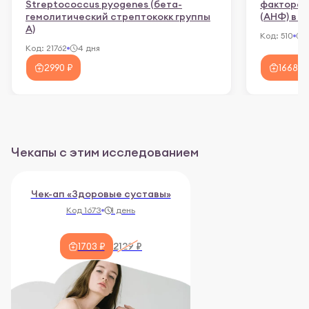
Streptococcus pyogenes (бета-
фактора 
гемолитический стрептококк группы
(АНФ) в с
А)
Код:
510
4
Код:
21762
4 дня
2990 ₽
1668 ₽
Чекапы с этим исследованием
Чек-ап «Здоровые суставы»
Код 1673
1 день
2129 ₽
1703 ₽