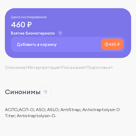
Цена исследования
460 ₽
Взятие биоматериала
Добавить в корзину
460 ₽
Описание
Интерпретация
Показания
Подготовка
Синонимы
АСЛО,АСЛ-О; ASO; ASLO; AntiStrep; Antistreptolysin O
Titer; Antistreptolysin-O.