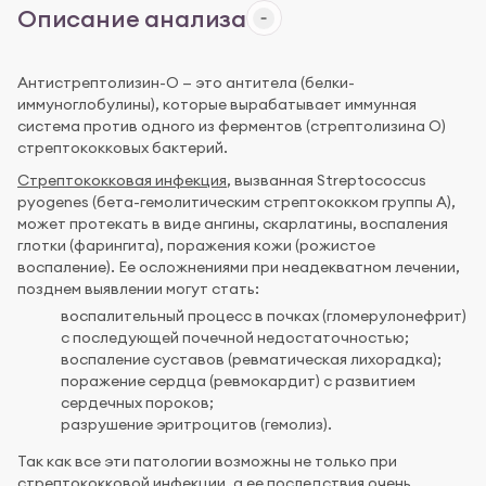
Описание анализа
Антистрептолизин-О — это антитела (белки-
иммуноглобулины), которые вырабатывает иммунная
система против одного из ферментов (стрептолизина О)
стрептококковых бактерий.
Стрептококковая инфекция
, вызванная Streptococcus
pyogenes (бета-гемолитическим стрептококком группы А),
может протекать в виде ангины, скарлатины, воспаления
глотки (фарингита), поражения кожи (рожистое
воспаление). Ее осложнениями при неадекватном лечении,
позднем выявлении могут стать:
воспалительный процесс в почках (гломерулонефрит)
с последующей почечной недостаточностью;
воспаление суставов (ревматическая лихорадка);
поражение сердца (ревмокардит) с развитием
сердечных пороков;
разрушение эритроцитов (гемолиз).
Так как все эти патологии возможны не только при
стрептококковой инфекции, а ее последствия очень