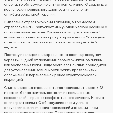
опасны, то обнаружение антистрептолизина-О важно для
постановки правильного диагноза и назначения
антибактериальной терапии.
Выделение стрептококками токсинов, в том числе и
стрептолизина О, запускает иммунологическую реакцию с
образованием антител. Уровень антистрептолизина-О
начинает повышаться не сразу, а примерно со 2-3 недели
от начала заболевания и достигает максимума к 4-6
неделе.
Поэтому исследование крови назначают не ранее, чем
через 15-20 дней от появления первых симптомов ангины
или воспаления кожи. Чаще всего этот анализ проводится
для установления зависимости между проявлениями
осложнений и перенесенной ранее стрептококковой
инфекцией.
Снижение концентрации антител происходит через 6-12
месяцев, более длительное наличие повышенных
показателей — признак неэффективного лечения. Иногда
антистрептолизин-О обнаруживается и у лиц с
отсутствием клинических проявлений инфекции — при
носительстве стрептококка. Такие люди, оставаясь