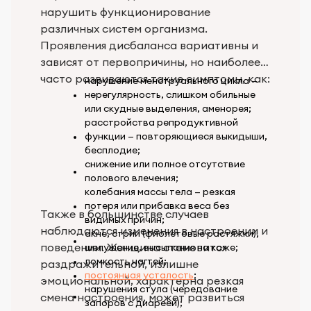
нарушить функционирование
различных систем организма.
Проявления дисбаланса вариативны и
зависят от первопричины, но наиболее
часто развиваются такие симптомы, как:
нарушение менструального цикла —
нерегулярность, слишком обильные
или скудные выделения, аменорея;
расстройства репродуктивной
функции — повторяющиеся выкидыши,
бесплодие;
снижение или полное отсутствие
полового влечения;
колебания массы тела — резкая
потеря или прибавка веса без
Также в большинстве случаев
видимых причин;
наблюдаются изменения в настроении и
акне, стрии (фиолетовые растяжки),
поведении. Женщина становится
шелушение, высыпания на коже;
ломкость ногтей;
раздражительной, излишне
постоянная усталость
;
эмоциональной, характерна резкая
нарушения стула (чередование
смена настроения, может развиться
запоров с диареей);