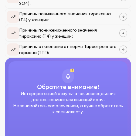
SO4):
Причины повышенного значения тироксина
(Т4) у женщин:
Причины понижениженного значения
тироксина (Т4) у женщин:
Причины отклонения от нормы Тиреотропного
гормона (ТТГ):
Обратите внимание!
Интерпретацией результатов исследования
должен заниматься лечащий врач.
Не занимайтесь самолечением, а лучше обратитесь
к специалисту.