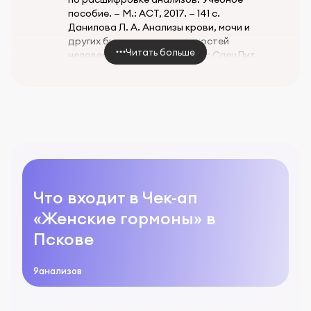
пособие. — М.: АСТ, 2017. — 141 с.
Данилова Л. А. Анализы крови, мочи и
других биологических жидкостей
Читать больше
человека: Руководство. — М.: СпецЛит,
2019.- 119 с
Что входит в Чек-ап
«Женские гормоны» в
Пскове
9
анализов