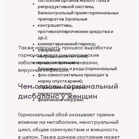
патологии органов малого таза и
репродуктивной системы;
бесконтрольный прием гормональных
препаратов (оральные
контрацептивы,
противоаллергические средства и
др.);
климактерический период;
Также нарушить процесс выработки
ожирение;
гормонов могут онкологические
неправильное питание;
заболевания, глистные инвазии,
вредные привычки;
беременность и роды (гормональный
вирусные инфекции.
фон самостоятельно приходит в
норму спустя время);
Чем опасен гормональный
стрессовые ситуации;
переутомление;
дисбаланс у женщин
физические нагрузки.
Гормональный сбой оказывает прямое
влияние на метаболизм, менструальный
цикл, общее самочувствие и внешность
в целом. Также данное состояние может