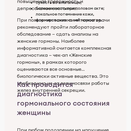
повышенная тревожность и
сухость во влагалище;
депрессивное состояние.
болезненность при половом акте;
локальное потемнение кожи,
При появлении таких симптомов врачи
формирование на ней наростов.
рекомендуют пройти лабораторное
обследование — сдать анализы на
женские гормоны. Наиболее
информативной считается комплексная
диагностика — чек-ап «Женские
гормоны», в рамках которого
оцениваются все основные
биологически активные вещества. Это
Как проводится
необходимо из-за взаимосвязи работы
желез внутренней секреции.
диагностика
гормонального состояния
женщины
При любом подозрении на нарушение