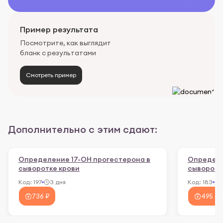
Пример результата
Посмотрите, как выглядит
бланк с результатами
Смотреть пример
Дополнительно с этим сдают:
Определение 17-ОН прогестерона в
Определе
сыворотке крови
сыворотк
Код:
197
3 дня
Код:
183
736 ₽
495 ₽