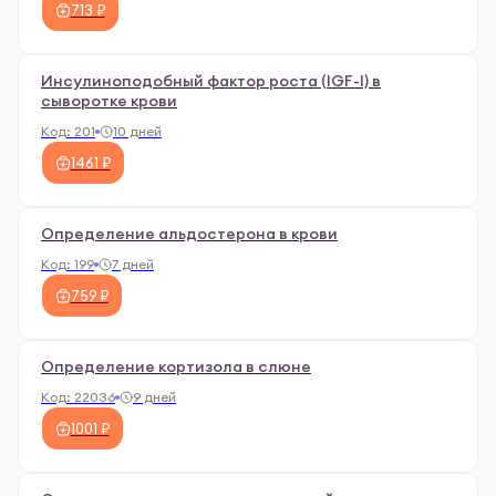
713 ₽
Инсулиноподобный фактор роста (IGF-I) в
сыворотке крови
Код:
201
10 дней
1461 ₽
Определение альдостерона в крови
Код:
199
7 дней
759 ₽
Определение кортизола в слюне
Код:
22036
9 дней
1001 ₽