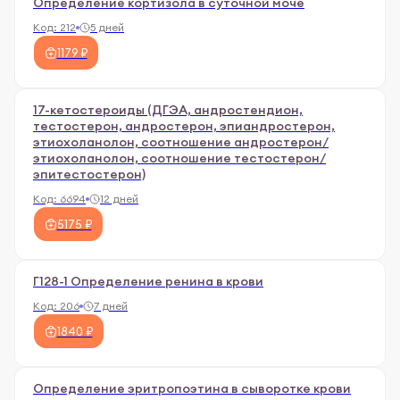
Определение кортизола в суточной моче
Код:
212
5 дней
1179 ₽
17-кетостероиды (ДГЭА, андростендион,
тестостерон, андростерон, эпиандростерон,
этиохоланолон, соотношение андростерон/
этиохоланолон, соотношение тестостерон/
эпитестостерон)
Код:
6694
12 дней
5175 ₽
Г128-1 Определение ренина в крови
Код:
206
7 дней
1840 ₽
Определение эритропоэтина в сыворотке крови