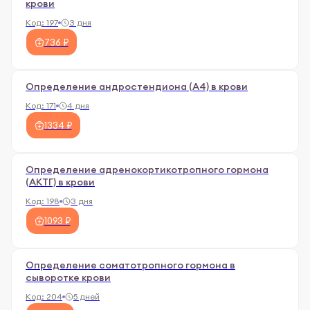
крови
Код:
197
3 дня
736 ₽
Определение андростендиона (А4) в крови
Код:
171
4 дня
1334 ₽
Определение адренoкортикотропного гормона
(АКТГ) в крови
Код:
198
3 дня
1093 ₽
Определение соматотропного гормона в
сыворотке крови
Код:
204
5 дней