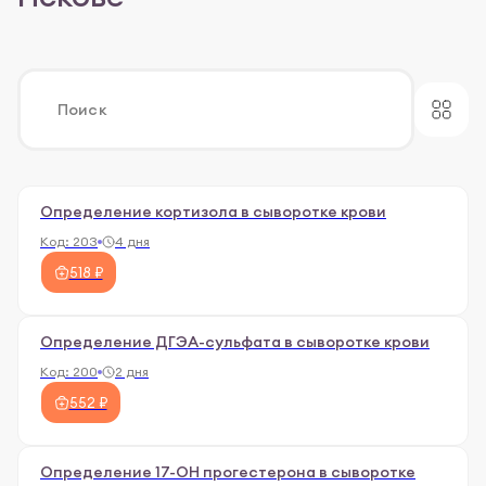
Определение кортизола в сыворотке крови
Код:
203
4 дня
518 ₽
Определение ДГЭА-сульфата в сыворотке крови
Код:
200
2 дня
552 ₽
Определение 17-ОН прогестерона в сыворотке