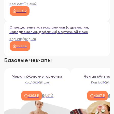
Код:
205
8 дней
1254 ₽
Определение катехоламинов (адреналин,
норадреналин, дофамин) в суточной моче
Код:
211
12 дней
3278 ₽
Базовые чек-апы
Чек-ап «Женские гормоны»
Чек-ап «Антист
Код 1682
4 дня
Код 1665
4 дн
5441 ₽
522
4353 ₽
4087 ₽