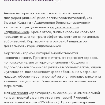
Анализ на гормон кортизол назначается с целью
дифференциальной диагностики таких патологий, как
Иценко-Кушинга и
Аддисонова болезнь
, первичная и
вторичная функциональная
недостаточность
надпочечников
. Кроме этого, анализ крови на кортизол
проводится для контроля эффективности лечения данных
заболеваний. Кортизол — это основной индикатор
деятельности коры надпочечников.
Кортизол — гормон, который вырабатывается
надпочечниками. Принято считать его гормоном стресса,
но также он является гормоном энергии и бодрости.
Гидрокортизон принимает участие в обмене белков, жиров
и углеводов, поддерживает кровообращение в сердце и
мышцах, обеспечивает энергией за счет распада гликогена
в печени, защищает от боли, влияет на синтез клеточных
ферментов.
Для
кортизола
характерен ритм секреции: с максимальной
концентрацией в ранние утренние часы (5-7 часов), и
минимальной — ночью (22-24 часа). При стрессе уровень