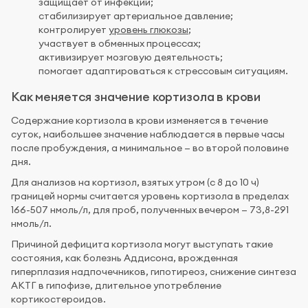
защищает от инфекций;
стабилизирует артериальное давление;
контролирует
уровень глюкозы
;
участвует в обменных процессах;
активизирует мозговую деятельность;
помогает адаптироваться к стрессовым ситуациям.
Как меняется значение кортизола в крови
Содержание кортизола в крови изменяется в течение
суток, наибольшее значение наблюдается в первые часы
после пробуждения, а минимальное — во второй половине
дня.
Для анализов на кортизол, взятых утром (с 8 до 10 ч)
границей нормы считается уровень кортизола в пределах
166-507 нмоль/л, для проб, полученных вечером — 73,8-291
нмоль/л.
Причиной дефицита кортизола могут выступать такие
состояния, как болезнь Аддисона, врожденная
гиперплазия надпочечников, гипотиреоз, снижение синтеза
АКТГ в гипофизе, длительное употребление
кортикостероидов.