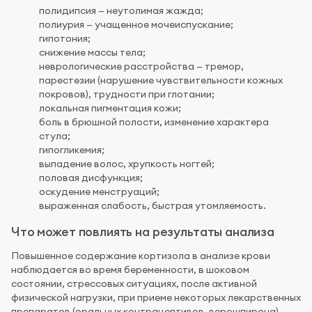
полидипсия — неутолимая жажда;
полиурия — учащенное мочеиспускание;
гипотония;
снижение массы тела;
неврологические расстройства — тремор,
парестезии (нарушение чувствительности кожных
покровов), трудности при глотании;
локальная пигментация кожи;
боль в брюшной полости, изменение характера
стула;
гипогликемия;
выпадение волос, хрупкость ногтей;
половая дисфункция;
оскудение менструаций;
выраженная слабость, быстрая утомляемость.
Что может повлиять на результаты анализа
Повышенное содержание кортизола в анализе крови
наблюдается во время беременности, в шоковом
состоянии, стрессовых ситуациях, после активной
физической нагрузки, при приеме некоторых лекарственных
препаратов (оральных контрацептивов, верошпирона),