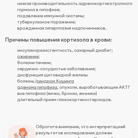
низкая производительность адренокортикотропного
гормона в гипофизе;
подавление иммунной системы;
туберкулезное поражение;
врожденная гиперплазия надпочечников.
Причины повышения кортизола в крови:
инсулинорезистентность, сахарный диабет;
ожирение
;
болезни печени;
сердечно-сосудистые заболевания;
дисфункция щитовидной железы
болезнь/
синдром Кушинга
аденома гипофиза
, опухоли, вырабатывающие АКТГ
вне гипофиза (яички, бронхи, яичники)
длительный прием глюкокортикостероидов.
Обратите внимание, что интерпретацией
результатов исследования должен