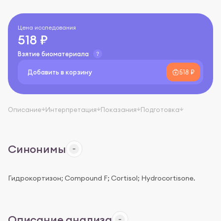
Цена исследования
518 ₽
Взятие биоматериала
Добавить в корзину
518 ₽
Описание
Интерпретация
Показания
Подготовка
Синонимы
Гидрокортизон; Compound F; Cortisol; Hydrocortisone.
Описание анализа