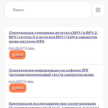
Определение суммарных антител к ВИЧ-1 и ВИЧ-2,
ВИЧ-1 группы О и антигена ВИЧ-1 (р24) в сыворотке
крови методом ИФА
Код:
803
1 день
391 ₽
Определение микрореакции на сифилис RPR
(антикардиолипиновый тест) в сыворотке крови
Код:
810
1 день
299 ₽
Комплексное исследование при госпитализации
(Антикардиолипиновый тест, суммарные антитела