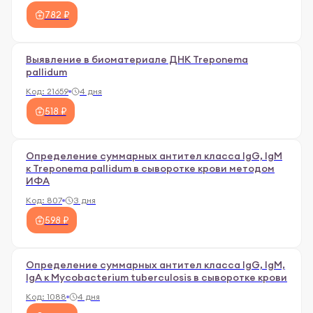
782 ₽
Выявление в биоматериале ДНК Treponema
pallidum
Код:
21659
4 дня
518 ₽
Определение суммарных антител класса IgG, IgM
к Treponema pallidum в сыворотке крови методом
ИФА
Код:
807
3 дня
598 ₽
Определение суммарных антител класса IgG, IgM,
IgА к Mycobacterium tuberculosis в сыворотке крови
Код:
1088
4 дня