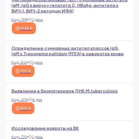
IgМ, IgG к вирусу гепатита С, HBsAg, антитела к
ВИЧ-1, ВИЧ-2 методом ИФА)
Код:
799
1 день
1438 ₽
Определение суммарных антител классов IgG,
IgM к Treponema pallidum (РПГА) в сыворотке крови
Код:
812
1 день
702 ₽
Выявление в биоматериале ДНК М.tuberculosis
Код:
673
4 дня
805 ₽
Исследование мокроты на ВК
Код:
770
1 день