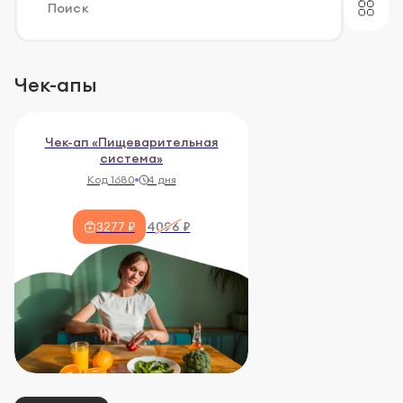
Чек-апы
Чек-ап «Пищеварительная
система»
Код 1680
4 дня
4096 ₽
3277 ₽