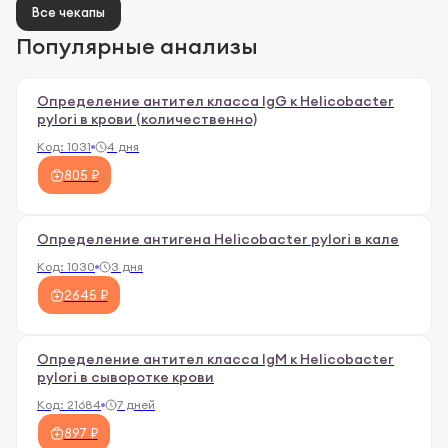
Все чекапы
Популярные анализы
Определение антител класса IgG к Helicobacter
pylori в крови (количественно)
Код:
1031
4 дня
805 ₽
Определение антигена Helicobacter pylori в кале
Код:
1030
3 дня
2645 ₽
Определение антител класса IgM к Helicobacter
pylori в сыворотке крови
Код:
21684
7 дней
897 ₽