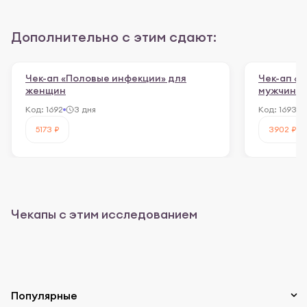
Дополнительно с этим сдают:
Чек-ап «Половые инфекции» для
Чек-ап «
женщин
мужчин
Код:
1692
3 дня
Код:
1693
5173 ₽
3902 ₽
Чекапы с этим исследованием
Популярные