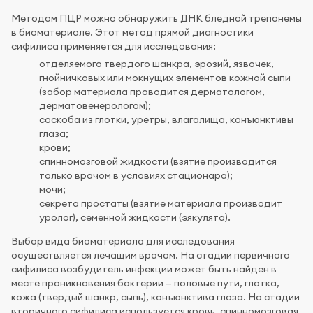
Методом ПЦР можно обнаружить ДНК бледной трепонемы
в биоматериале. Этот метод прямой диагностики
сифилиса применяется для исследования:
отделяемого твердого шанкра, эрозий, язвочек,
гнойничковых или мокнущих элементов кожной сыпи
(забор материала проводится дерматологом,
дерматовенерологом);
соскоба из глотки, уретры, влагалища, конъюнктивы
глаза;
крови;
спинномозговой жидкости (взятие производится
только врачом в условиях стационара);
мочи;
секрета простаты (взятие материала производит
уролог), семенной жидкости (эякулята).
Выбор вида биоматериала для исследования
осуществляется лечащим врачом. На стадии первичного
сифилиса возбудитель инфекции может быть найден в
месте проникновения бактерии — половые пути, глотка,
кожа (твердый шанкр, сыпь), конъюнктива глаза. На стадии
вторичного сифилиса используется кровь, спинномозговая,