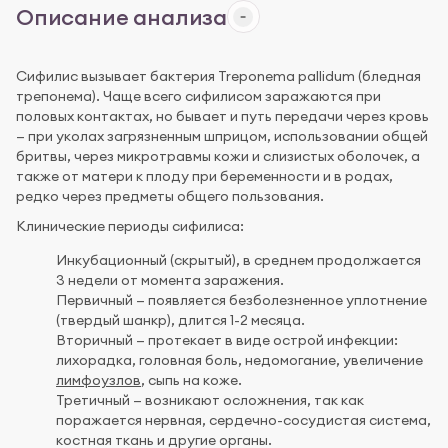
Описание анализа
Сифилис вызывает бактерия Treponema pallidum (бледная
трепонема). Чаще всего сифилисом заражаются при
половых контактах, но бывает и путь передачи через кровь
— при уколах загрязненным шприцом, использовании общей
бритвы, через микротравмы кожи и слизистых оболочек, а
также от матери к плоду при беременности и в родах,
редко через предметы общего пользования.
Клинические периоды сифилиса:
Инкубационный (скрытый), в среднем продолжается
3 недели от момента заражения.
Первичный — появляется безболезненное уплотнение
(твердый шанкр), длится 1-2 месяца.
Вторичный — протекает в виде острой инфекции:
лихорадка, головная боль, недомогание, увеличение
лимфоузлов
, сыпь на коже.
Третичный — возникают осложнения, так как
поражается нервная, сердечно-сосудистая система,
костная ткань и другие органы.