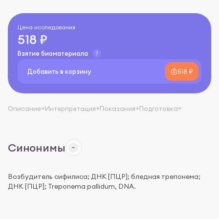
Цена исследования
518 ₽
Взятие биоматериала
Добавить в корзину
518 ₽
Описание
Интерпретация
Показания
Подготовка
Синонимы
Возбудитель сифилиса; ДНК [ПЦР]; бледная трепонема;
ДНК [ПЦР]; Treponema pallidum, DNA.