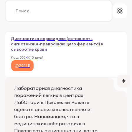
Диагностика саркоидоза (активность
ангиотензин-превращающего фермента) в
сыворотке крови
Код:
550
10 дней
2921 ₽
Лабораторная диагностика
поражений легких в центрах
ЛабСтори в Пскове: вы можете
сделать анализы качественно и
быстро. Напоминаем, что в
медицинских лабораториях в
Пскове есть акционные дни, когда