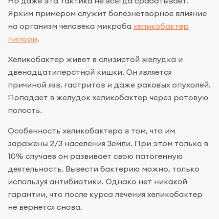
Но даже эта тактика не всегда срабатывает.
Ярким примером служит болезнетворное влияние
на организм человека микроба
хеликобактер
пилори
.
Хеликобактер живет в слизистой желудка и
двенадцатиперстной кишки. Он является
причиной язв, гастритов и даже раковых опухолей.
Попадает в желудок хеликобактер через ротовую
полость.
Особенность хеликобактера в том, что им
заражены 2/3 населения Земли. При этом только в
10% случаев он развивает свою патогенную
деятельность. Вывести бактерию можно, только
используя антибиотики. Однако нет никакой
гарантии, что после курса лечения хеликобактер
не вернется снова.