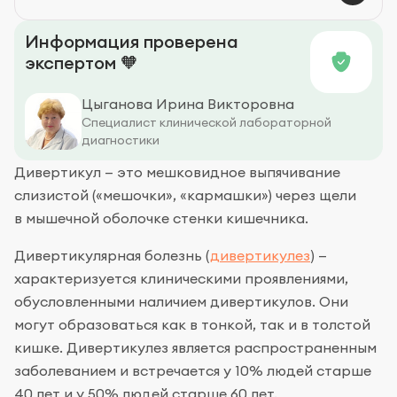
Дивертикулит: признаки и осложнения
Информация проверена
экспертом 🧡
Цыганова Ирина Викторовна
Специалист клинической лабораторной
диагностики
Дивертикул — это мешковидное выпячивание
слизистой («мешочки», «кармашки») через щели
в мышечной оболочке стенки кишечника.
Дивертикулярная болезнь (
дивертикулез
) —
характеризуется клиническими проявлениями,
обусловленными наличием дивертикулов. Они
могут образоваться как в тонкой, так и в толстой
кишке. Дивертикулез является распространенным
заболеванием и встречается у 10% людей старше
40 лет и у 50% людей старше 60 лет.