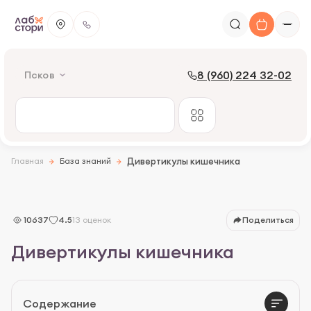
8 (960) 224 32-02
Псков
Главная
База знаний
Дивертикулы кишечника
Дивертикулы и дивертикулез
10637
4.5
13 оценок
Поделиться
Причины образования
Дивертикулы кишечника
Симптомы дивертикул
Группа риска
Содержание