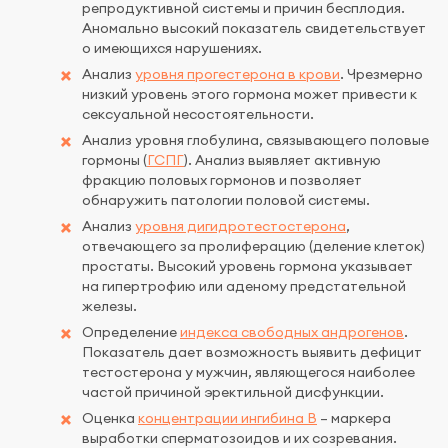
репродуктивной системы и причин бесплодия.
Аномально высокий показатель свидетельствует
о имеющихся нарушениях.
Анализ
уровня прогестерона в крови
. Чрезмерно
низкий уровень этого гормона может привести к
сексуальной несостоятельности.
Анализ уровня глобулина, связывающего половые
гормоны (
ГСПГ
). Анализ выявляет активную
фракцию половых гормонов и позволяет
обнаружить патологии половой системы.
Анализ
уровня дигидротестостерона
,
отвечающего за пролиферацию (деление клеток)
простаты. Высокий уровень гормона указывает
на гипертрофию или аденому предстательной
железы.
Определение
индекса свободных андрогенов
.
Показатель дает возможность выявить дефицит
тестостерона у мужчин, являющегося наиболее
частой причиной эректильной дисфункции.
Оценка
концентрации ингибина В
– маркера
выработки сперматозоидов и их созревания.