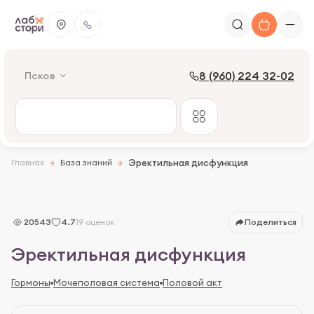
8 (960) 224 32-02
Псков
Определение
Главная
База знаний
Эректильная дисфункция
От чего зависит эрекция
Причины и осложнения
Осложнения
20543
4.7
19 оценок
Поделиться
Симптомы
Эректильная дисфункция
Группы риска
Гормоны
Мочеполовая система
Половой акт
Диагностика
Анализы