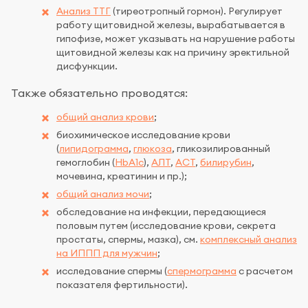
Анализ ТТГ
(тиреотропный гормон). Регулирует
работу щитовидной железы, вырабатывается в
гипофизе, может указывать на нарушение работы
щитовидной железы как на причину эректильной
дисфункции.
Также обязательно проводятся:
общий анализ крови
;
биохимическое исследование крови
(
липидограмма
,
глюкоза
, гликозилированный
гемоглобин (
HbA1c
),
АЛТ
,
АСТ
,
билирубин
,
мочевина, креатинин и пр.);
общий анализ мочи
;
обследование на инфекции, передающиеся
половым путем (исследование крови, секрета
простаты, спермы, мазка), см.
комплексный анализ
на ИППП для мужчин
;
исследование спермы (
спермограмма
с расчетом
показателя фертильности).