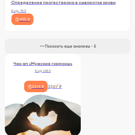
Определение прогестерона в сыворотке крови
Код:
183
495 ₽
Показать еще анализы
5
Чек-ап «Мужские гормоны»
Код 1683
3267 ₽
2614 ₽