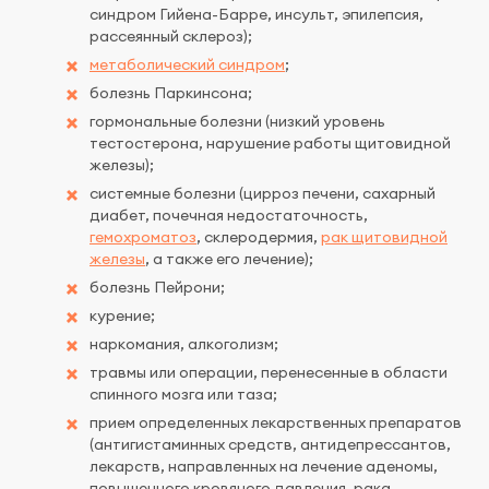
синдром Гийена-Барре, инсульт, эпилепсия,
рассеянный склероз);
метаболический синдром
;
болезнь Паркинсона;
гормональные болезни (низкий уровень
тестостерона, нарушение работы щитовидной
железы);
системные болезни (цирроз печени, сахарный
диабет, почечная недостаточность,
гемохроматоз
, склеродермия,
рак щитовидной
железы
, а также его лечение);
болезнь Пейрони;
курение;
наркомания, алкоголизм;
травмы или операции, перенесенные в области
спинного мозга или таза;
прием определенных лекарственных препаратов
(антигистаминных средств, антидепрессантов,
лекарств, направленных на лечение аденомы,
повышенного кровяного давления, рака