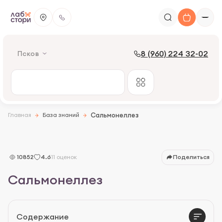
8 (960) 224 32-02
Псков
Главная
База знаний
Сальмонеллез
Описание
Причины появления
10852
4.6
11 оценок
Поделиться
Симптомы
Сальмонеллез
Лечение
Профилактика
Содержание