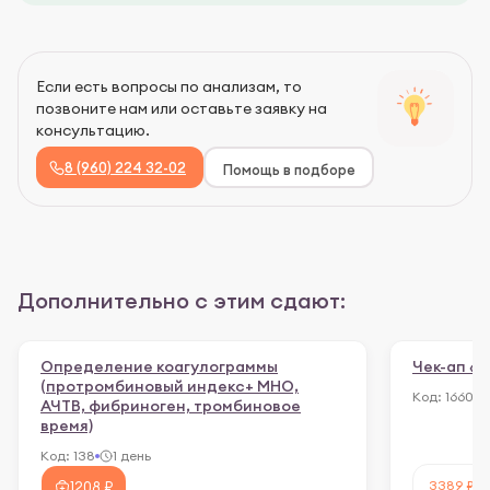
Если есть вопросы по анализам, то
позвоните нам или оставьте заявку на
консультацию.
8 (960) 224 32-02
Помощь в подборе
Дополнительно с этим сдают:
Определение коагулограммы
Чек-ап «
(протромбиновый индекс+ МНО,
Код:
1660
АЧТВ, фибриноген, тромбиновое
время)
Код:
138
1 день
3389 ₽
1208 ₽