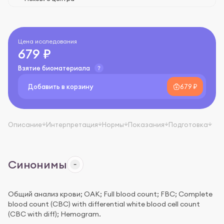
Цена исследования
679 ₽
Взятие биоматериала
Добавить в корзину
679 ₽
Описание
Интерпретация
Нормы
Показания
Подготовка
Синонимы
Общий анализ крови; ОАК; Full blood count; FBC; Complete
blood count (CBC) with differential white blood cell count
(CBC with diff); Hemogram.