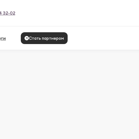
4 32-02
уги
Стать партнером