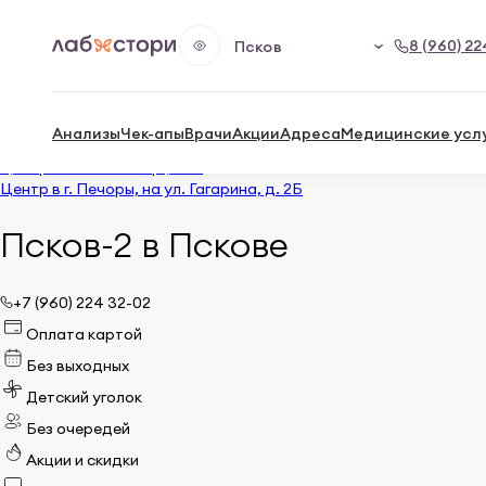
8 (960) 22
Псков
Главная
Адреса центров в Пскове
Центр на Рижском пр., 5А
3 центра в Пскове
Анализы
Чек-апы
Врачи
Акции
Адреса
Медицинские усл
Центр на Рижском пр., 5А
Центр на Рижском пр., 5/12
Центр в г. Печоры, на ул. Гагарина, д. 2Б
Псков-2 в Пскове
+7 (960) 224 32-02
Оплата картой
Без выходных
Детский уголок
Без очередей
Акции и скидки