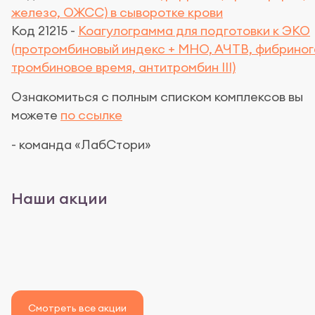
железо, ОЖСС) в сыворотке крови
Код 21215 -
Коагулограмма для подготовки к ЭКО
(протромбиновый индекс + МНО, АЧТВ, фибриног
тромбиновое время, антитромбин III)
Ознакомиться с полным списком комплексов вы
можете
по ссылке
- команда «ЛабСтори»
Наши акции
Смотреть все акции