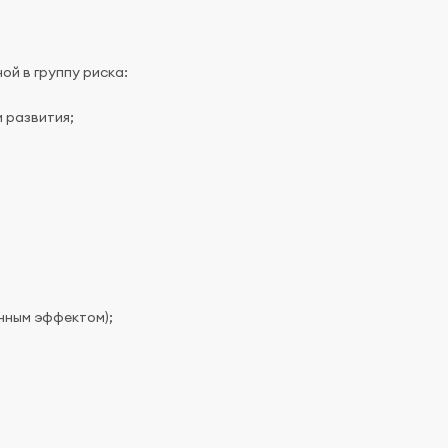
ой в группу риска:
 развития;
нным эффектом);