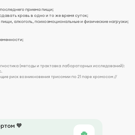
 последнего приема пищи;
давать кровь в одно и то же время суток;
пищи, алкоголь, психоэмоциональные и физические нагрузки;
ременности;
гностика (методы и трактовка лабораторных исследований):
с.
ие риск возникновения трисомии по 21 паре хромосом //
ртом 🧡