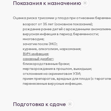
Показания к назначению
Оценка риска трисомии у плода при отнесении беременн
возраст от 35 лет (основное показание);
рождение ранее детей с врожденными аномалиями
вирусная инфекция в период беременности;
многоводие;
зачатие после ЭКО;
курение, алкоголизм, наркомания;
ВИЧ-инфекция
;
сахарный диабет
;
близкородственные браки;
мертворождения в прошлом, выкидыши;
отклонения на скрининговом УЗИ;
прием препаратов, вредных для плода (с тератоге
перенесенные вирусные инфекции.
Подготовка к сдаче