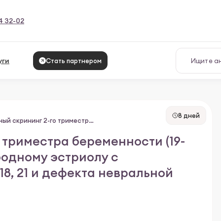
4 32-02
уги
Стать партнером
8 дней
Пренатальный скрининг 2-го триместра беременности (19-21 неделя) по ХГЧ, АФП и свободному эстриолу с рассчетом риска трисомий - 18, 21 и дефекта невральной трубки (PRISСA) (П)
 триместра беременности (19-
ободному эстриолу с
18, 21 и дефекта невральной