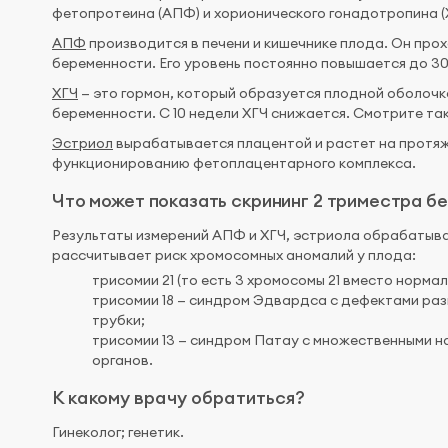
фетопротеина (АПФ) и хорионического гонадотропина (Х
АПФ
производится в печени и кишечнике плода. Он прохо
беременности. Его уровень постоянно повышается до 30
ХГЧ
— это гормон, который образуется плодной оболочк
беременности. С 10 недели ХГЧ снижается. Смотрите та
Эстриол
вырабатывается плацентой и растет на протяж
функционированию фетоплацентарного комплекса.
Что может показать скрининг 2 триместра б
Результаты измерений АПФ и ХГЧ, эстриола обрабатыв
рассчитывает риск хромосомных аномалий у плода:
трисомии 21 (то есть 3 хромосомы 21 вместо нормал
трисомии 18 — синдром Эдвардса с дефектами раз
трубки;
трисомии 13 — синдром Патау с множественными н
органов.
К какому врачу обратиться?
Гинеколог; генетик.