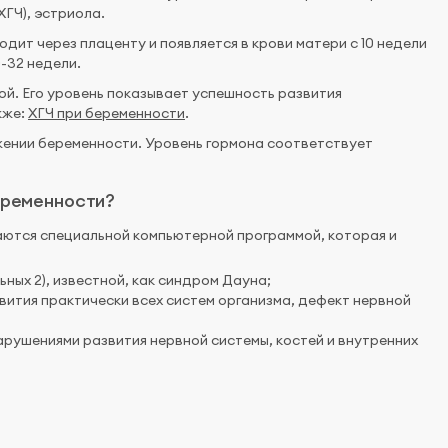
ГЧ), эстриола.
дит через плаценту и появляется в крови матери с 10 недели
-32 недели.
ой. Его уровень показывает успешность развития
кже:
ХГЧ при беременности
.
ении беременности. Уровень гормона соответствует
еременности?
аются специальной компьютерной программой, которая и
ьных 2), известной, как синдром Дауна;
вития практически всех систем организма, дефект нервной
арушениями развития нервной системы, костей и внутренних