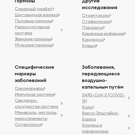
Гормоны
Другие
исследования
Сахарный диабет
Щитовидная железа
Стрептококк
Половые гормоны
Стафилококк
Репродуктивная
Паразиты
система
Кишечные инфекции
Женские гормоны
Кандидоз
Мужские гормоны
Клещи
Специфические
Заболевания,
маркеры
передающиеся
заболеваний
воздушно-
капельным путём
Онкомаркеры
Иммунная система
SARS-CoV-2 (COVID-
Сердечно-
19)
сосудистая система
Корь
Минералы, металлы,
Вирус Эпштейна-
микроэлементы
Барра
Остеопороз
Коклюш и
паракоклюш