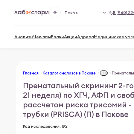
8 (960) 22
Псков
Анализы
Чек-апы
Врачи
Акции
Адреса
Медицинские усл
Главная
Каталог анализов в Пскове
Пренатальный скрининг 2-го
21 неделя) по ХГЧ, АФП и св
рассчетом риска трисомий - 
трубки (PRISСA) (П) в Пскове
Код исследования: 192