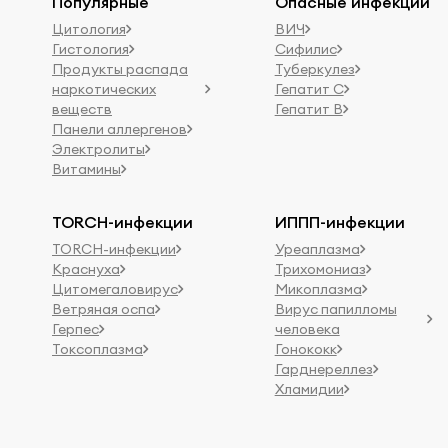
Популярные
Опасные инфекции
Цитология
ВИЧ
Гистология
Сифилис
Продукты распада
Туберкулез
наркотических
Гепатит C
веществ
Гепатит B
Панели аллергенов
Электролиты
Витамины
TORCH-инфекции
ИППП-инфекции
TORCH-инфекции
Уреаплазма
Краснуха
Трихомониаз
Цитомегаловирус
Микоплазма
Ветряная оспа
Вирус папилломы
Герпес
человека
Токсоплазма
Гонококк
Гарднереллез
Хламидии