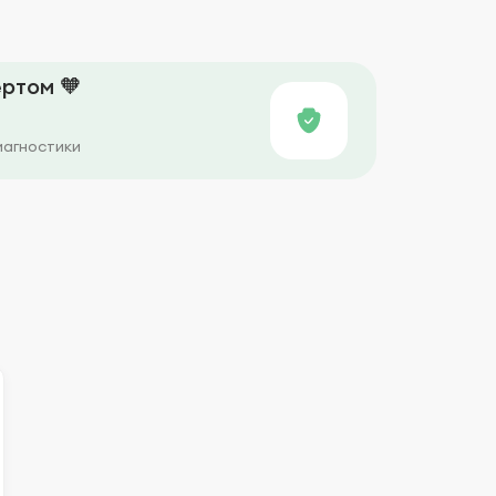
ртом 🧡
иагностики