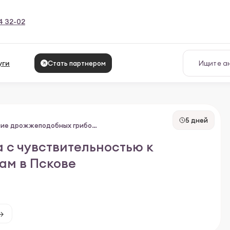
4 32-02
уги
Стать партнером
5 дней
Определение дрожжеподобных грибов рода Candida с чувствительностью к антимикотическим препаратам
 с чувствительностью к
ам в Пскове