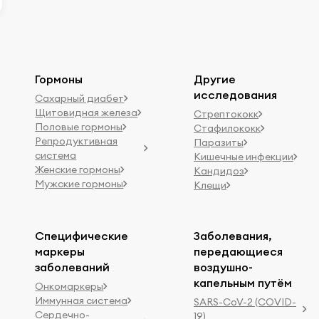
Гормоны
Другие
исследования
Сахарный диабет
Щитовидная железа
Стрептококк
Половые гормоны
Стафилококк
Репродуктивная
Паразиты
система
Кишечные инфекции
Женские гормоны
Кандидоз
Мужские гормоны
Клещи
Специфические
Заболевания,
маркеры
передающиеся
заболеваний
воздушно-
капельным путём
Онкомаркеры
Иммунная система
SARS-CoV-2 (COVID-
Сердечно-
19)