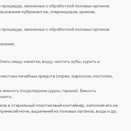
я процедур, связанных с обработкой половых органов
льзования лубрикантов, спермицидов, кремов;
я процедур, связанных с обработкой половых органов
скания;
ять пищу, напитки, воду, чистить зубы, курить и
местных лечебных средств (спреи, аэрозоли, пастилки,
 ёмкость (подкладное судно, горшок). Ёмкость
ушить;
ов в стерильный пластиковый контейнер, заполняя его не
 примесей мочи, выделений из половых органов, воды и др.