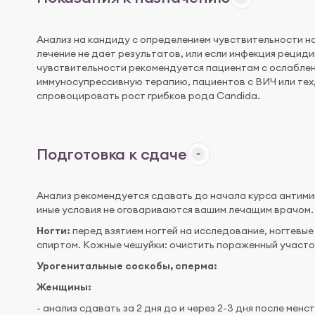
Анализ на кандиду с определением чувствительности н
лечение не дает результатов, или если инфекция рецид
чувствительности рекомендуется пациентам с ослаблен
иммуносупрессивную терапию, пациентов с ВИЧ или тех,
спровоцировать рост грибков рода Candida.
Подготовка к сдаче
Анализ рекомендуется сдавать до начала курса антимик
иные условия не оговариваются вашим лечащим врачом.
Ногти:
перед взятием ногтей на исследование, ногтев
спиртом. Кожные чешуйки: очистить пораженный участ
Урогенитальные соскобы, сперма:
Женщины:
- анализ сдавать за 2 дня до и через 2-3 дня после мен