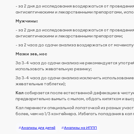
- за 2 дня до исследования воздержаться от проведени
антисептическими и лекарственными препаратами, испо
Мужчины:
- за 2 дня до исследования воздержаться от проведени
антисептическими и лекарственными препаратами;
- за 2 часа до сдачи анализа воздержаться от мочеиспу
Мазки зев, нос
За 3-4 часа до сдачи анализа не рекомендуется употребл
использовать жевательную резинку;
За 3-4 часа до сдачи анализа исключить использование 
жевательные таблетки);
Кал
собирается после естественной дефекации в чистую
предварительно вымыть с мылом, обдать кипятком и выс
Кал перенести специальной лопаточкой из разных участк
более, чем на 1/3 контейнера. Избегать попадания в кал
#
Анализы для детей
#
Анализы на ИППП