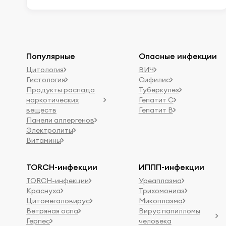
Популярные
Опасные инфекции
Цитология
ВИЧ
Гистология
Сифилис
Продукты распада
Туберкулез
наркотических
Гепатит C
веществ
Гепатит B
Панели аллергенов
Электролиты
Витамины
TORCH-инфекции
ИППП-инфекции
TORCH-инфекции
Уреаплазма
Краснуха
Трихомониаз
Цитомегаловирус
Микоплазма
Ветряная оспа
Вирус папилломы
Герпес
человека