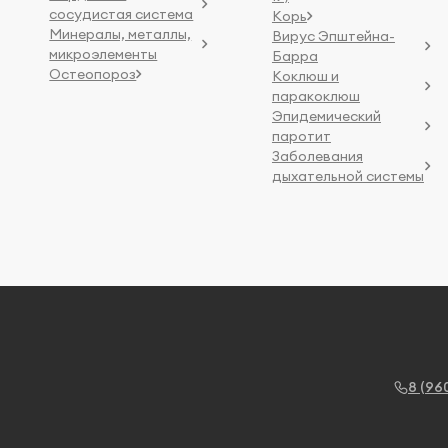
сосудистая система
Корь
Минералы, металлы,
Вирус Эпштейна-
микроэлементы
Барра
Остеопороз
Коклюш и
паракоклюш
Эпидемический
паротит
Заболевания
дыхательной системы
8 (96