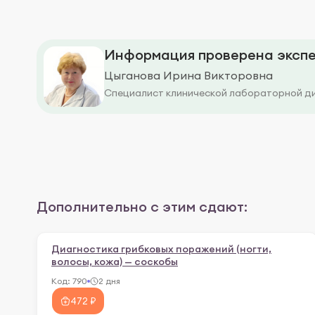
Информация проверена экспе
Цыганова Ирина Викторовна
Специалист клинической лабораторной д
Дополнительно с этим сдают:
Диагностика грибковых поражений (ногти,
волосы, кожа) — соскобы
Код:
790
2 дня
472 ₽