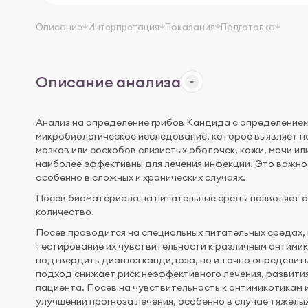
Описание
Интерпретация
Показания
Подготовка
Описание анализа
Анализ на определение грибов Кандида с определением
микробиологическое исследование, которое выявляет на
мазков или соскобов слизистых оболочек, кожи, мочи ил
наиболее эффективны для лечения инфекции. Это важн
особенно в сложных и хронических случаях.
Посев биоматериала на питательные среды позволяет о
количество.
Посев проводится на специальных питательных средах, 
тестирование их чувствительности к различным антимик
подтвердить диагноз кандидоза, но и точно определит
подход снижает риск неэффективного лечения, развити
пациента. Посев на чувствительность к антимикотикам
улучшении прогноза лечения, особенно в случае тяжел