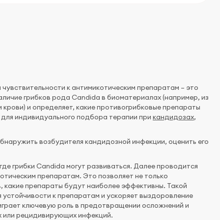
 чувствительности к антимикотическим препаратам – это
личие грибков рода Candida в биоматериалах (например, из
и крови) и определяет, какие противогрибковые препараты
о для индивидуального подбора терапии при
кандидозах
,
бнаружить возбудителя кандидозной инфекции, оценить его
где грибки Candida могут развиваться. Далее проводится
отическим препаратам. Это позволяет не только
ь, какие препараты будут наиболее эффективны. Такой
я устойчивости к препаратам и ускоряет выздоровление
 играет ключевую роль в предотвращении осложнений и
ых или рецидивирующих инфекций.