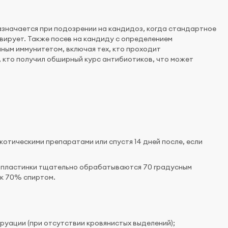
азначается при подозрении на кандидоз, когда стандартное
ивирует. Также посев на кандиду с определением
ным иммунитетом, включая тех, кто проходит
 кто получил обширный курс антибиотиков, что может
отическими препаратами или спустя 14 дней после, если
ые пластинки тщательно обрабатываются 70 градусным
ок 70% спиртом.
струации (при отсутствии кровянистых выделений);