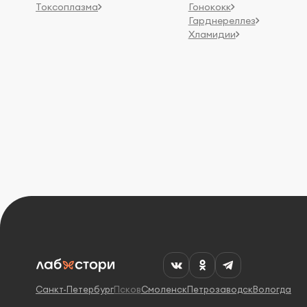
Токсоплазма
Гонококк
Гарднереллез
Хламидии
Санкт-Петербург
Псков
Смоленск
Петрозаводск
Вологда