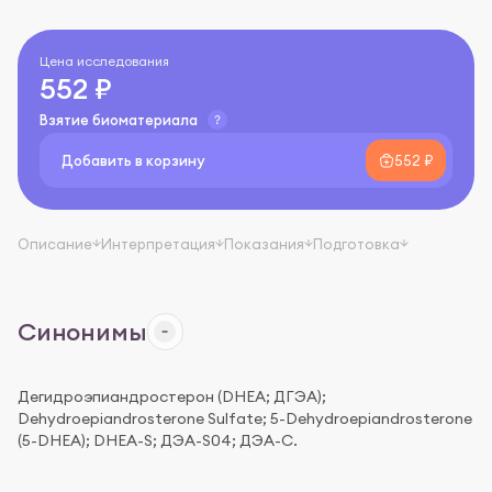
Цена исследования
552 ₽
Взятие биоматериала
Добавить в корзину
552 ₽
Описание
Интерпретация
Показания
Подготовка
Синонимы
Дегидроэпиандростерон (DHEA; ДГЭА);
Dehydroepiandrosterone Sulfate; 5-Dehydroepiandrosterone
(5-DHEA); DHEA-S; ДЭА-S04; ДЭА-С.