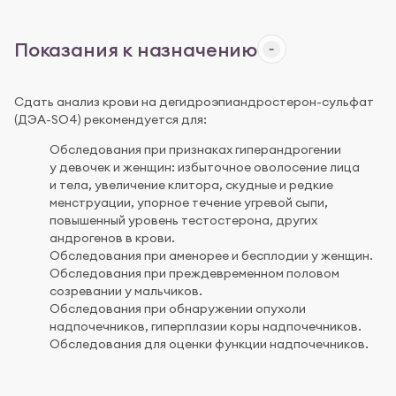
Показания к назначению
Сдать анализ крови на дегидроэпиандростерон-сульфат
(ДЭА-SO4) рекомендуется для:
Обследования при признаках гиперандрогении
у девочек и женщин: избыточное оволосение лица
и тела, увеличение клитора, скудные и редкие
менструации, упорное течение угревой сыпи,
повышенный уровень тестостерона, других
андрогенов в крови.
Обследования при аменорее и бесплодии у женщин.
Обследования при преждевременном половом
созревании у мальчиков.
Обследования при обнаружении опухоли
надпочечников, гиперплазии коры надпочечников.
Обследования для оценки функции надпочечников.