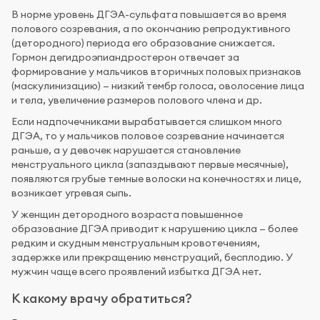
В норме уровень ДГЭА-сульфата повышается во время
полового созревания, а по окончанию репродуктивного
(детородного) периода его образование снижается.
Гормон дегидроэпиандростерон отвечает за
формирование у мальчиков вторичных половых признаков
(маскулинизацию) — низкий тембр голоса, оволосение лица
и тела, увеличение размеров полового члена и др.
Если надпочечниками вырабатывается слишком много
ДГЭА, то у мальчиков половое созревание начинается
раньше, а у девочек нарушается становление
менструального цикла (запаздывают первые месячные),
появляются грубые темные волоски на конечностях и лице,
возникает угревая сыпь.
У женщин детородного возраста повышенное
образование ДГЭА приводит к нарушению цикла — более
редким и скудным менструальным кровотечениям,
задержке или прекращению менструаций, бесплодию. У
мужчин чаще всего проявлений избытка ДГЭА нет.
К какому врачу обратиться?