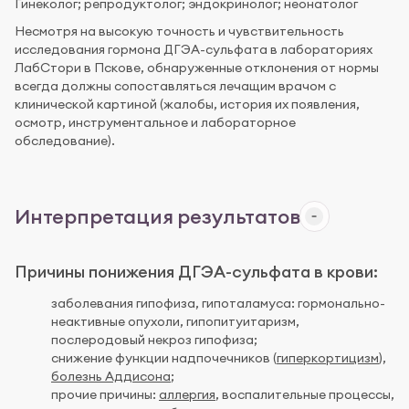
Гинеколог; репродуктолог; эндокринолог; неонатолог
Несмотря на высокую точность и чувствительность
исследования гормона ДГЭА-сульфата в лабораториях
ЛабСтори в Пскове, обнаруженные отклонения от нормы
всегда должны сопоставляться лечащим врачом с
клинической картиной (жалобы, история их появления,
осмотр, инструментальное и лабораторное
обследование).
Интерпретация результатов
Причины понижения ДГЭА-сульфата в крови:
заболевания гипофиза, гипоталамуса: гормонально-
неактивные опухоли, гипопитуитаризм,
послеродовый некроз гипофиза;
снижение функции надпочечников (
гиперкортицизм
),
болезнь Аддисона
;
прочие причины:
аллергия
, воспалительные процессы,