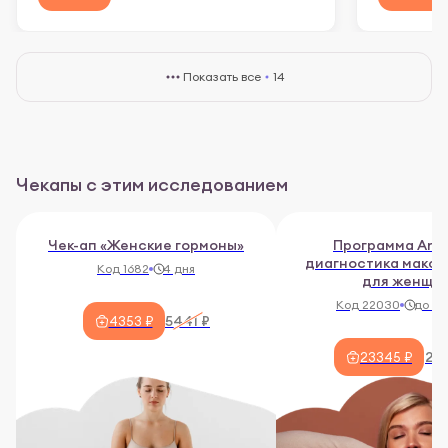
Показать все
14
Чекапы с этим исследованием
Чек-ап «Женские гормоны»
Программа Anti
диагностика макс
Код 1682
4 дня
для женщи
Код 22030
до 10
5441 ₽
4353 ₽
233
23345 ₽