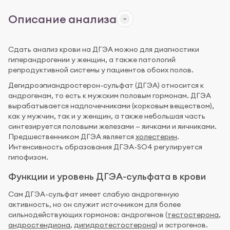
Описание анализа
Сдать анализ крови на ДГЭА можно для диагностики
гиперандрогении у женщин, а также патологий
репродуктивной системы у пациентов обоих полов.
Дегидроэпиандростерон-сульфат (ДГЭА) относится к
андрогенам, то есть к мужским половым гормонам. ДГЭА
вырабатывается надпочечниками (корковым веществом),
как у мужчин, так и у женщин, а также небольшая часть
синтезируется половыми железами — яичками и яичниками.
Предшественником ДГЭА является
холестерин
.
Интенсивность образования ДГЭА-SO4 регулируется
гипофизом.
Функции и уровень ДГЭА-сульфата в крови
Сам ДГЭА-сульфат имеет слабую андрогенную
активность, но он служит источником для более
сильнодействующих гормонов: андрогенов (
тестостерона
,
андростендиона
,
дигидротестостерона
) и эстрогенов.