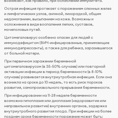
возникают, как правило, при ослаблении иммунитета.
Острая инфекция протекает с поражением слюнных желез
и лимфатических узлов, ангиной, лихорадкой, общим
недомоганием, высыпанием на коже. Возможны и
осложнения в виде воспаления легких, суставов,
мочеполовых путей.
Цитомегаловирус особенно опасен для людей с
иммунодефицитом (ВИЧ-инфицированные, принимающие
иммунодепрессанты), а также для ребенка, заразившегося
от больной матери.
При первичном заражении беременной
цитомегаловирусом (в 35-50% случаев) или повторной
активации инфекции в период беременности (в 8-10%
случаев) развивается внутриутробная инфекция. Если она
возникла на сроке до 10 недель, то есть риск пороков
развития, самопроизвольного прерывания беременности.
При инфицировании на 11-28 неделе беременности
возможна гипоплазия или дисплазия (недоразвитие или
неправильное развитие) внутренних органов, задержка
внутриутробного развития плода. При инфекции на более
позднем сроке беременности поражение может быть: