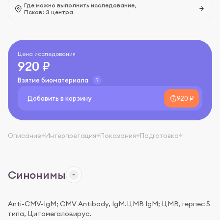
Где можно выполнить исследование,
Псков: 3 центра
Цена исследования
920 ₽
Взятие биоматериала
Добавить в корзину
920 ₽
Описание
Интерпретация
Показания
Подготовка
Синонимы
Anti-CMV-IgM; CMV Antibody, IgM.ЦМВ IgM; ЦМВ, герпес 5
типа, Цитомегаловирус.