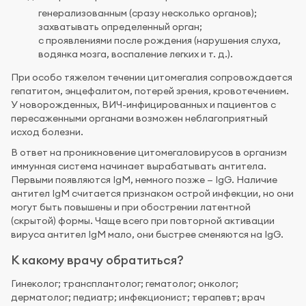
генерализованным (сразу несколько органов);
захватывать определенный орган;
с проявлениями после рождения (нарушения слуха,
водянка мозга, воспаление легких и т. д.).
При особо тяжелом течении цитомегалия сопровождается
гепатитом, энцефалитом, потерей зрения, кровотечением.
У новорожденных, ВИЧ-инфицированных и пациентов с
пересаженными органами возможен неблагоприятный
исход болезни.
В ответ на проникновение цитомегаловирусов в организм
иммунная система начинает вырабатывать антитела.
Первыми появляются IgM, немного позже — IgG. Наличие
антител IgM считается признаком острой инфекции, но они
могут быть повышены и при обострении латентной
(скрытой) формы. Чаще всего при повторной активации
вируса антител IgM мало, они быстрее сменяются на IgG.
К какому врачу обратиться?
Гинеколог; трансплантолог; гематолог; онколог;
дерматолог; педиатр; инфекционист; терапевт; врач