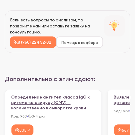
Если есть вопросы по анализам, то
позвоните нам или оставьте заявку на
консультацию.
8 (960) 224 32-02
Помощь в подборе
Дополнительно с этим сдают:
Определение антител класса IgG к
Выявлени
цитомегаловирусу (CMV) —
цитомега
количественно в сыворотке крови
Код:
693
Код:
963
3-4 дня
805 ₽
587 ₽