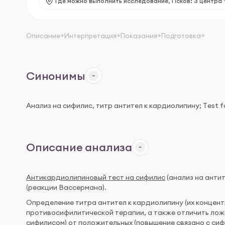
Где можно выполнить исследование,
Псков: 3 центра
Описание
Интерпретация
Показания
Подготовка
Синонимы
Анализ на сифилис, титр антител к кардиолипину; Тest for s
Описание анализа
Антикардиолипиновый тест на сифилис
(анализ на анти
(реакции Вассермана).
Определение титра антител к кардиолипину (их концен
противосифилитической терапии, а также отличить лож
сифилисом) от положительных (повышение связано с сиф