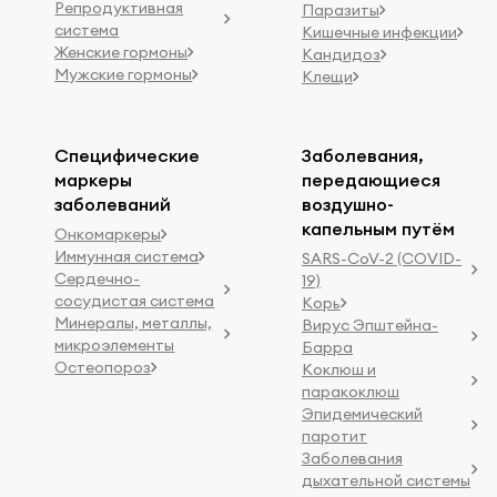
Репродуктивная
Паразиты
система
Кишечные инфекции
Женские гормоны
Кандидоз
Мужские гормоны
Клещи
Специфические
Заболевания,
маркеры
передающиеся
заболеваний
воздушно-
капельным путём
Онкомаркеры
Иммунная система
SARS-CoV-2 (COVID-
Сердечно-
19)
сосудистая система
Корь
Минералы, металлы,
Вирус Эпштейна-
микроэлементы
Барра
Остеопороз
Коклюш и
паракоклюш
Эпидемический
паротит
Заболевания
дыхательной системы