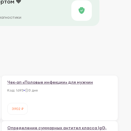
ртом 🧡
иагностики
Чек-ап «Половые инфекции» для мужчин
Код:
1693
3 дня
3902 ₽
Определение суммарных антител класса IgG,