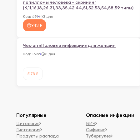
папилломы человека – скрининг
(6,11,16,18,26,31,33,35,42,44,51,52,53,54,58,59 типы)
Код:
691
3 дня
943 ₽
Чек-ап «Половые инфекции» для женщин
Код:
1692
3 дня
5173 ₽
Популярные
Опасные инфекции
Цитология
ВИЧ
Гистология
Сифилис
Продукты распада
Туберкулез