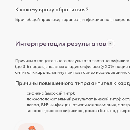
К какому врачу обратиться?
Врач общей практики; терапевт; инфекционист; невропа
Интерпретация результатов
Причины отрицательного результата теста на сифилис:
(до 3-5 недель), поздняя стадия сифилиса (у 30% паци
антител к кардиолипину при повторных исследованиях 
Причины повышенного титра антител к кард
сифилис (высокий титр);
ложноположительный результат (низкий титр): ос
лепра, ВИЧ-инфекция, атипичная пневмония, маляр
возраст (диагноз сифилиса должен быть подтвер