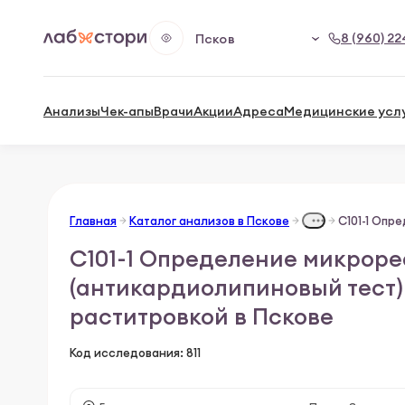
8 (960) 22
Псков
Анализы
Чек-апы
Врачи
Акции
Адреса
Медицинские усл
Главная
Каталог анализов в Пскове
С101-1 Определение микроре
(антикардиолипиновый тест) 
раститровкой в Пскове
Код исследования: 811