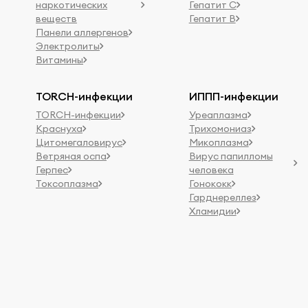
наркотических
Гепатит C
веществ
Гепатит B
Панели аллергенов
Электролиты
Витамины
TORCH-инфекции
ИППП-инфекции
TORCH-инфекции
Уреаплазма
Краснуха
Трихомониаз
Цитомегаловирус
Микоплазма
Ветряная оспа
Вирус папилломы
Герпес
человека
Токсоплазма
Гонококк
Гарднереллез
Хламидии