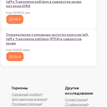
IgM к Treponema pallidum в сыворотке крови
методом ИФА
Код:
807
3 дня
598 ₽
Определение суммарных антител классов IgG,
IgM к Treponema pallidum (РПГА) в сыворотке
крови
Код:
812
1 день
702 ₽
Гормоны
Другие
исследования
Сахарный диабет
Щитовидная железа
Стрептококк
Половые гормоны
Стафилококк