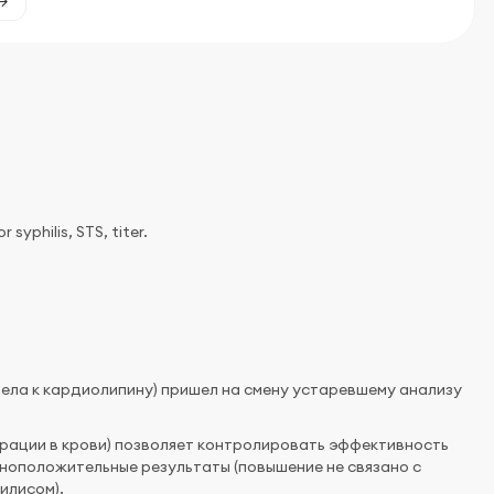
yphilis, STS, titer.
тела к кардиолипину) пришел на смену устаревшему анализу
трации в крови) позволяет контролировать эффективность
ноположительные результаты (повышение не связано с
илисом).