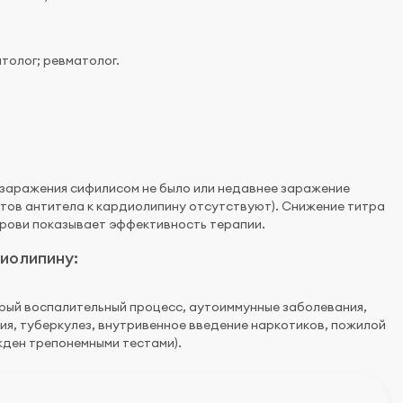
толог; ревматолог.
 заражения сифилисом не было или недавнее заражение
ентов антитела к кардиолипину отсутствуют). Снижение титра
крови показывает эффективность терапии.
иолипину:
трый воспалительный процесс, аутоиммунные заболевания,
ия, туберкулез, внутривенное введение наркотиков, пожилой
жден трепонемными тестами).