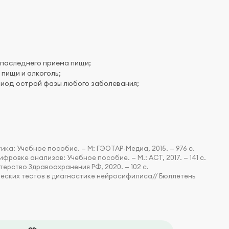
 последнего приема пищи;
пищи и алкоголь;
риод острой фазы любого заболевания;
ка: Учебное пособие. — М: ГЭОТАР-Медиа, 2015. — 976 с.
фровке анализов: Учебное пособие. — М.: АСТ, 2017. — 141 с.
ерство Здравоохранения РФ, 2020. — 102 с.
еских тестов в диагностике нейросифилиса// Бюллетень