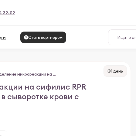
4 32-02
уги
Стать партнером
1 день
С101-1 Определение микрореакции на сифилис RPR (антикардиолипиновый тест) в сыворотке крови с раститровкой
акции на сифилис RPR
в сыворотке крови с