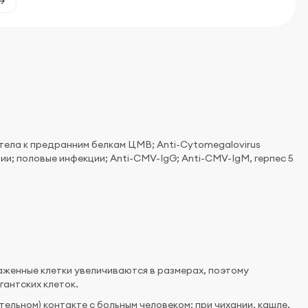
тела к предранним белкам ЦМВ; Anti-Cytomegalovirus
ции; половые инфекции; Anti-CMV-IgG; Anti-CMV-IgM, герпес 5
женные клетки увеличиваются в размерах, поэтому
гантских клеток.
льном) контакте с больным человеком: при чихании, кашле,