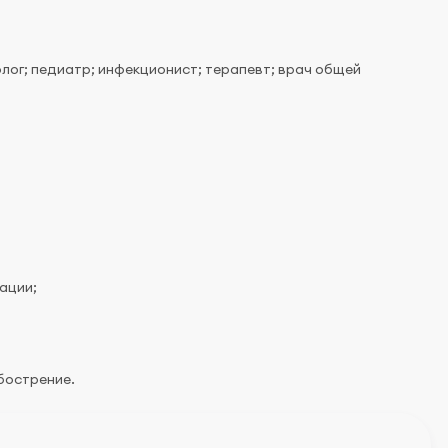
олог; педиатр; инфекционист; терапевт; врач общей
ации;
бострение.