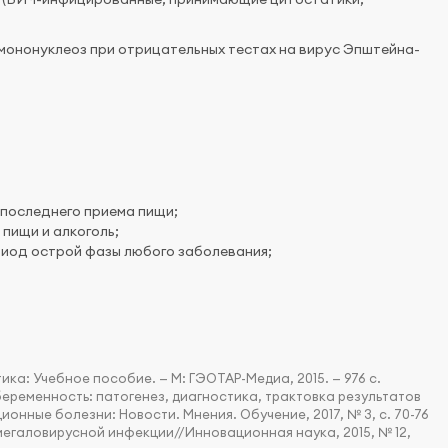
мононуклеоз при отрицательных тестах на вирус Эпштейна-
 последнего приема пищи;
пищи и алкоголь;
риод острой фазы любого заболевания;
ка: Учебное пособие. — М: ГЭОТАР-Медиа, 2015. — 976 с.
беременность: патогенез, диагностика, трактовка результатов
онные болезни: Новости. Мнения. Обучение, 2017, № 3, с. 70-76
егаловирусной инфекции//Инновационная наука, 2015, № 12,