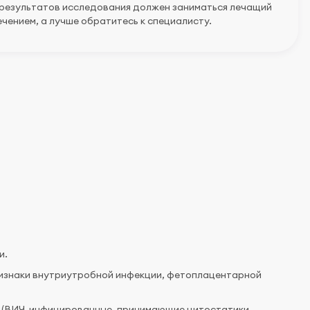
 результатов исследования должен заниматься лечащий
чением, а лучше обратитесь к специалисту.
и.
ризнаки внутриутробной инфекции, фетоплацентарной
 (ВИЧ-инфицированные, принимающие цитостатики,