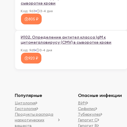
сыворотке крови
Код:
963
3-4 дня
805 ₽
И102. Определение антител класса IgM к
цитомегаловирусу (CMV) в сыворотке крови
Код:
965
3-4 дня
920 ₽
Популярные
Опасные инфекции
Цитология
ВИЧ
Гистология
Сифилис
Продукты распада
Туберкулез
наркотических
Гепатит C
веществ
Гепатит B