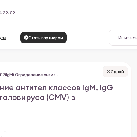
4 32-02
уги
Стать партнером
7 дней
И101(IgG),И102(IgM) Определение антител классов IgM, IgG к предраннему белку цитомегаловируса (CMV) в сыворотке крови
ние антител классов IgM, IgG
галовируса (CMV) в