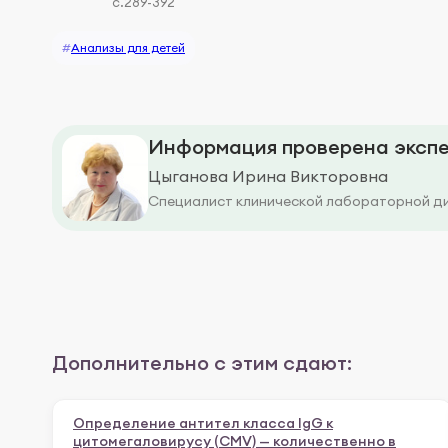
с.289-392
#
Анализы для детей
Информация проверена экспе
Цыганова Ирина Викторовна
Специалист клинической лабораторной д
Дополнительно с этим сдают:
Определение антител класса IgG к
цитомегаловирусу (CMV) — количественно в