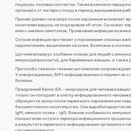
поцелуях, половых контактах. Также возможна передач
органов) и от матери к плоду в период вынашивания реб
Причем далеко не всегда после заражения возникает я
носителем вируса, не подозревая об этом. Он может з
иметь никаких симптомов. Проявления инфекции возника
Острая инфекция протекает с поражением слюнных желе
недомоганием, высыпанием на коже. Возможны и осложне
Цитомегаловирус особенно опасен для людей с иммун
иммунодепрессанты), для беременных женщин, а также д
При особо тяжелом течении цитомегалия сопровождаетс
У новорожденных, ВИЧ-инфицированных и пациентов с 
болезни.
Предранний белок IEA — инородное для человека вещес
только он попадает в клетку инфицированного человека
образуются сразу после первичного заражения или пов
бессимптомного носительства. Они вырабатываются имм
IgM, немного позже — IgG. Важная особенность иммунно
показателем острого периода инфекционного процесса,
в результате первичного инфицирования организма и го
цитомегаловируса.