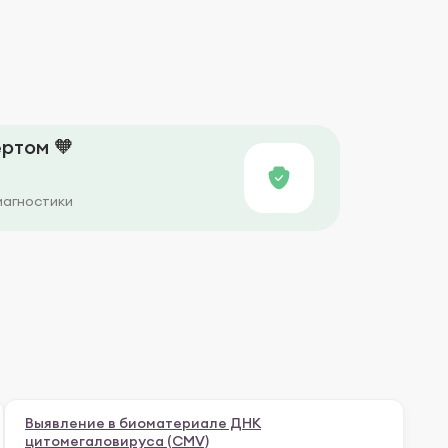
ртом 🧡
иагностики
Выявление в биоматериале ДНК
цитомегаловируса (CMV)