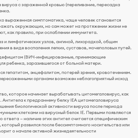
а вируса с зараженной кровью (переливание, пересадка
енка.
рко выраженная симптоматика, чаще человек становится
аражать окружающих, но сам может на протяжении жизни не
ют, как правило, при ослаблении иммунитета.
з и лимфатических узлов, ангиной, лихорадкой, общим
ния в виде воспаления легких, суставов, мочеполовых путей.
одефицитом (ВИЧ-инфицированные, принимающие
ля ребенка, заразившегося от больной матери.
я гепатитом, энцефалитом, потерей зрения, кровотечением.
пересаженными органами возможен неблагоприятный исход
тво, которое начинает вырабатывать цитомегаловирус, как
. Антитела к предраннему белку IEA цитомегаловируса
ышения биологической активности вируса после периода
унными клетками на вирусный белок IE. Первыми появляются
го ответа — наличие этих антител считается специфическим
 который развился после бессимптомного носительства или
ворит о начале активной жизнедеятельности