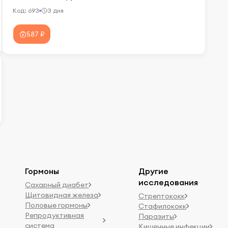
Код:
693
3 дня
587 ₽
Гормоны
Другие
исследования
Сахарный диабет
Щитовидная железа
Стрептококк
Половые гормоны
Стафилококк
Репродуктивная
Паразиты
система
Кишечные инфекции