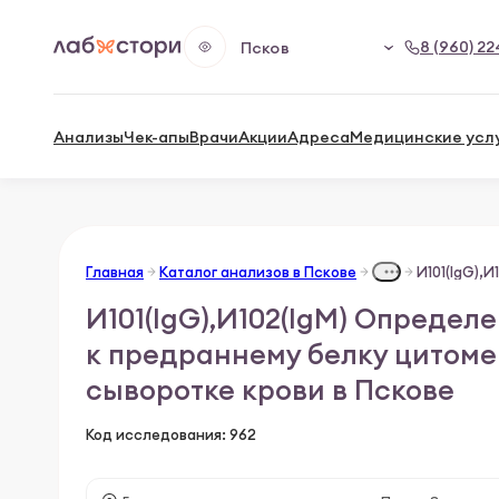
8 (960) 22
Псков
Анализы
Чек-апы
Врачи
Акции
Адреса
Медицинские усл
Главная
Каталог анализов в Пскове
И101(IgG),И102(IgM) Определе
к предраннему белку цитоме
сыворотке крови в Пскове
Код исследования: 962