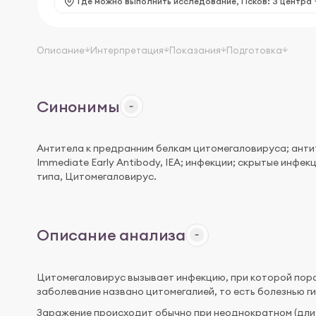
Где можно выполнить исследование,
Псков: 3 центра
Описание
Интерпретация
Показания
Подготовка
Синонимы
Антитела к предранним белкам цитомегаловируса; анти
Immediate Early Antibody, IEA; инфекции; скрытые инфек
типа, Цитомегаловирус.
Описание анализа
Цитомегаловирус вызывает инфекцию, при которой пора
заболевание названо цитомегалией, то есть болезнью ги
Заражение происходит обычно при неоднократном (длите