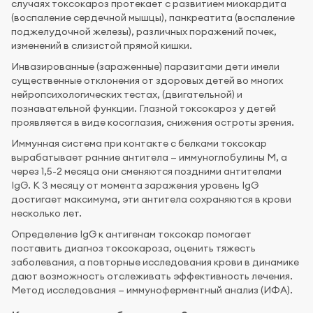
случаях токсокароз протекает с развитием миокардита
(воспаление сердечной мышцы), панкреатита (воспаление
поджелудочной железы), различных поражений почек,
изменений в слизистой прямой кишки.
Инвазированные (зараженные) паразитами дети имели
существенные отклонения от здоровых детей во многих
нейропсихологических тестах, (двигательной) и
познавательной функции. Глазной токсокароз у детей
проявляется в виде косоглазия, снижения остроты зрения.
Иммунная система при контакте с белками токсокар
вырабатывает ранние антитела — иммуноглобулины М, а
через 1,5-2 месяца они сменяются поздними антителами
IgG. К 3 месяцу от момента заражения уровень IgG
достигает максимума, эти антитела сохраняются в крови
несколько лет.
Определение IgG к антигенам токсокар помогает
поставить диагноз токсокароза, оценить тяжесть
заболевания, а повторные исследования крови в динамике
дают возможность отслеживать эффективность лечения.
Метод исследования — иммуноферментный анализ (ИФА).