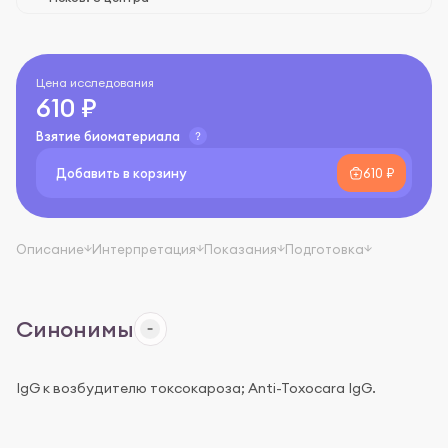
Цена исследования
610 ₽
Взятие биоматериала
Добавить в корзину
610 ₽
Описание
Интерпретация
Показания
Подготовка
Синонимы
IgG к возбудителю токсокароза; Anti-Toxocara IgG.