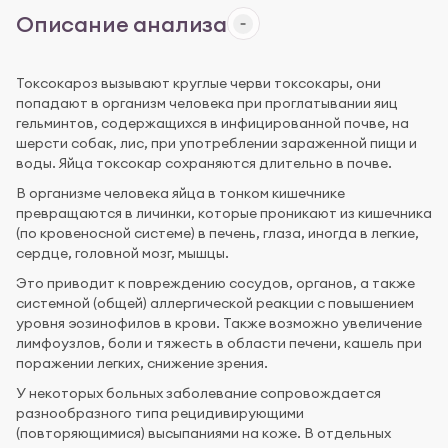
Описание анализа
Токсокароз вызывают круглые черви токсокары, они
попадают в организм человека при проглатывании яиц
гельминтов, содержащихся в инфицированной почве, на
шерсти собак, лис, при употреблении зараженной пищи и
воды. Яйца токсокар сохраняются длительно в почве.
В организме человека яйца в тонком кишечнике
превращаются в личинки, которые проникают из кишечника
(по кровеносной системе) в печень, глаза, иногда в легкие,
сердце, головной мозг, мышцы.
Это приводит к повреждению сосудов, органов, а также
системной (общей) аллергической реакции с повышением
уровня эозинофилов в крови. Также возможно увеличение
лимфоузлов, боли и тяжесть в области печени, кашель при
поражении легких, снижение зрения.
У некоторых больных заболевание сопровождается
разнообразного типа рецидивирующими
(повторяющимися) высыпаниями на коже. В отдельных