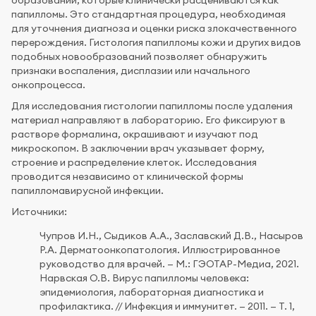
образований, которые клинически расцениваются как
папилломы. Это стандартная процедура, необходимая
для уточнения диагноза и оценки риска злокачественного
перерождения. Гистология папилломы кожи и других видов
подобных новообразований позволяет обнаружить
признаки воспаления, дисплазии или начального
онкопроцесса.
Для исследования гистологии папилломы после удаления
материал направляют в лабораторию. Его фиксируют в
растворе формалина, окрашивают и изучают под
микроскопом. В заключении врач указывает форму,
строение и распределение клеток. Исследования
проводится независимо от клинической формы
папилломавирусной инфекции.
Источники:
Чупров И.Н., Сыдиков А.А., Заславский Д.В., Насыров
Р.А. Дерматоонкопатология. Иллюстрированное
руководство для врачей. — М.: ГЭОТАР-Медиа, 2021.
Нарвская О.В. Вирус папилломы человека:
эпидемиология, лабораторная диагностика и
профилактика. // Инфекция и иммунитет. — 2011. — Т. 1,