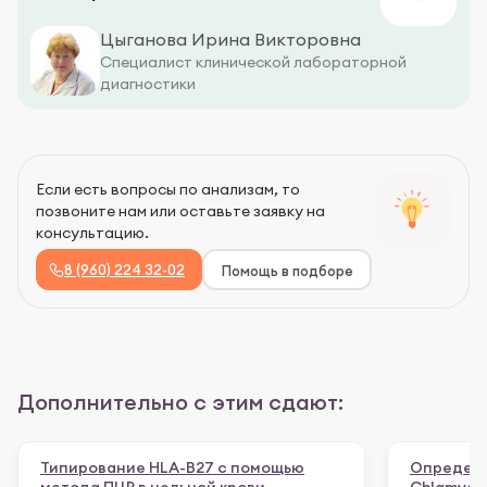
Цыганова Ирина Викторовна
Специалист клинической лабораторной
диагностики
Если есть вопросы по анализам, то
позвоните нам или оставьте заявку на
консультацию.
8 (960) 224 32-02
Помощь в подборе
Дополнительно с этим сдают:
Типирование HLA-B27 с помощью
Определе
метода ПЦР в цельной крови
Chlamydia