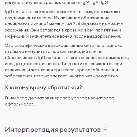
иммуноглобулинов разных классов: IgМ, IgA, IgG
IgG появляются в крови позже остальных, их называют
поздними антителами. Их активное образование
начинается к концу 1 месяца (на 3-4 неделе) от момента
заражения. Они остаются в крови на всем протяжении
инфекции и значительное время после выздоровления.
Это специфические высокоактивные антитела, однако
стойкого иммунитета против хламидий они не
обеспечивают. IgG сохраняются в течение нескольких лет,
иногда даже пожизненно. Титр антител снижается при
излечении и затихании процесса, при возобновлении
заболевания титр нарастает, иногда четырехкратно.
К какому врачу обратиться?
Гинеколог; дерматовенеролог; уролог; неонатолог;
офтальмолог.
Интерпретация результатов