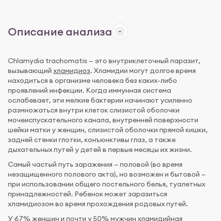
Описание анализа
Chlamydia trachomatis — это внутриклеточный паразит,
вызывающий
хламидиоз
. Хламидии могут долгое время
находиться в организме человека без каких-либо
проявлений инфекции. Когда иммунная система
ослабевает, эти мелкие бактерии начинают усиленно
размножаться внутри клеток слизистой оболочки
мочеиспускательного канала, внутренней поверхности
шейки матки у женщин, слизистой оболочки прямой кишки,
задней стенки глотки, конъюнктивы глаз, а также
дыхательных путей у детей в первые месяцы их жизни.
Самый частый путь заражения — половой (во время
незащищенного полового акта), но возможен и бытовой —
при использовании общего постельного белья, туалетных
принадлежностей. Ребенок может заразиться
хламидиозом во время прохождения родовых путей.
У 67% женщин и почти у 50% мужчин хламидийная