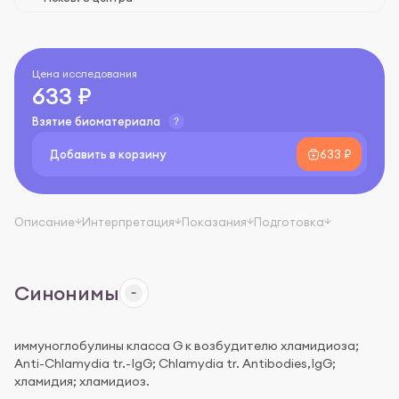
Цена исследования
633 ₽
Взятие биоматериала
Добавить в корзину
633 ₽
Описание
Интерпретация
Показания
Подготовка
Синонимы
иммуноглобулины класса G к возбудителю хламидиоза;
Anti-Chlamydia tr.-IgG; Chlamydia tr. Antibodies,IgG;
хламидия; хламидиоз.