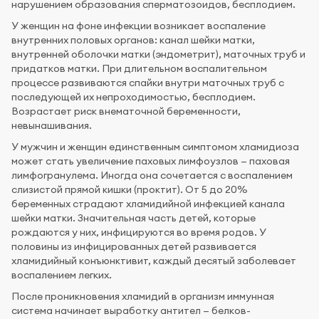
нарушением образования сперматозоидов, бесплодием.
У женщин на фоне инфекции возникает воспаление
внутренних половых органов: канал шейки матки,
внутренней оболочки матки (эндометрит), маточных труб и
придатков матки. При длительном воспалительном
процессе развиваются спайки внутри маточных труб с
последующей их непроходимостью, бесплодием.
Возрастает риск внематочной беременности,
невынашивания.
У мужчин и женщин единственным симптомом хламидиоза
может стать увеличение паховых лимфоузлов — паховая
лимфогранулема. Иногда она сочетается с воспалением
слизистой прямой кишки (проктит). От 5 до 20%
беременных страдают хламидийной инфекцией канала
шейки матки. Значительная часть детей, которые
рождаются у них, инфицируются во время родов. У
половины из инфицированных детей развивается
хламидийный конъюнктивит, каждый десятый заболевает
воспалением легких.
После проникновения хламидий в организм иммунная
система начинает выработку антител — белков-