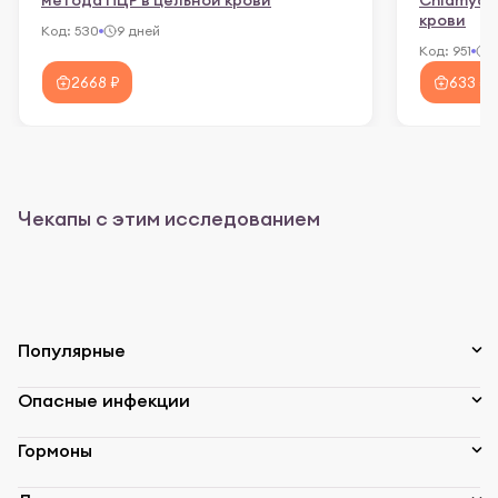
крови
Код:
530
9 дней
Код:
951
7
2668 ₽
633 ₽
Чекапы с этим исследованием
Популярные
Опасные инфекции
Гормоны