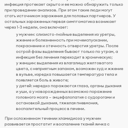
инфекция протекает скрыто и ее можно обнаружить только
при проведении анализов. При этом такие люди могут
стать источником заражения для половых партнеров. У
остальных зараженных первая симптоматика возникает
через 1-3 недели, она включает:
у мужчин: слизисто-гнойные выделения из уретры,
жжение и болезненность при мочеиспускании,
покраснение и отечность отверстия уретры. После
острой фазы выделения бывают только по утрам, а
инфекция без лечения переходит в хроническую;
у женщин: выделения из влагалища желтоватого
цвета, с неприятным запахом, возможен зуд и жжение
в вульве, изредка повышается температура тела и
появляется боль в животе;
у детей: нередко поражаются глаза, органы дыхания
и уши, а у новорожденных возможно поражение
головного мозга — энцефалопатия с судорогами и
остановкой дыхания, тяжелая пневмония,
воспалительный процесс в печени.
При осложненном течении хламидиоза у мужчин
развивается простатит и воспаление тканей яичка с