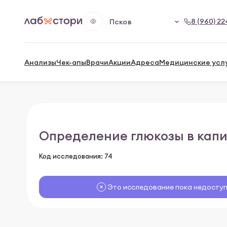
8 (960) 22
Псков
Анализы
Чек-апы
Врачи
Акции
Адреса
Медицинские усл
Определение глюкозы в капи
Код исследования: 74
Это исследование пока недоступ