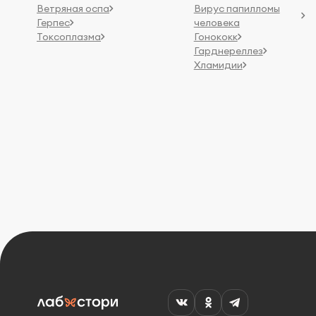
Ветряная оспа
Вирус папилломы
Герпес
человека
Токсоплазма
Гонококк
Гарднереллез
Хламидии