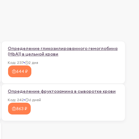
Определение гликозилированного гемоглобина
(HbA1) в цельной крови
Код:
237
2 дня
644 ₽
Определение фруктозамина в сыворотке крови
Код:
242
6 дней
863 ₽