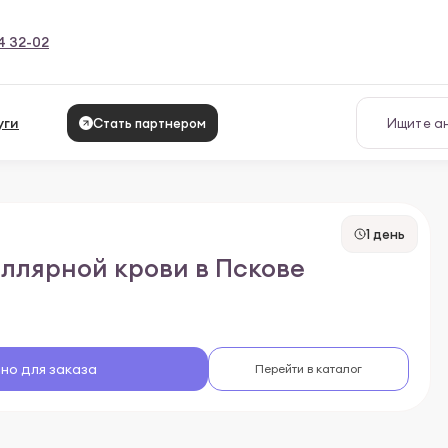
4 32-02
уги
Стать партнером
1 день
ллярной крови в Пскове
но для заказа
Перейти в каталог