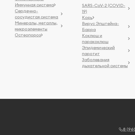
Иммунная система
SARS-CoV-2 (COVID-
Сердечно-
19)
сосудистая система
Корь
Минералы, металлы,
Вирус Эпштейна-
микроэлементы
Барра
Остеопороз
Коклюш и
паракоклюш
Эпидемический
паротит
Заболевания
дыхательной системы
8 (96