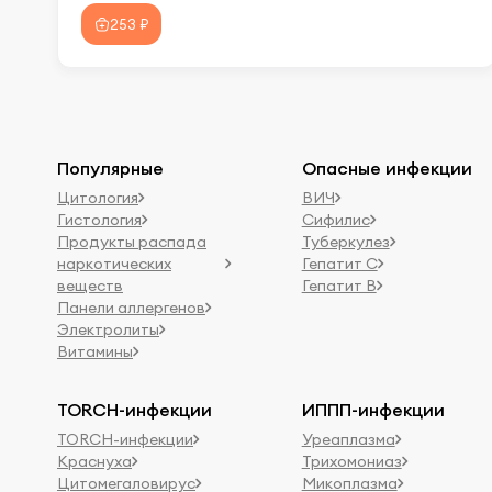
253 ₽
Популярные
Опасные инфекции
Цитология
ВИЧ
Гистология
Сифилис
Продукты распада
Туберкулез
наркотических
Гепатит C
веществ
Гепатит B
Панели аллергенов
Электролиты
Витамины
TORCH-инфекции
ИППП-инфекции
TORCH-инфекции
Уреаплазма
Краснуха
Трихомониаз
Цитомегаловирус
Микоплазма