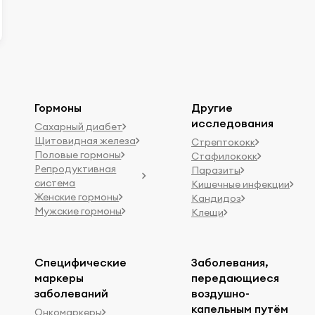
Гормоны
Другие
исследования
Сахарный диабет
Щитовидная железа
Стрептококк
Половые гормоны
Стафилококк
Репродуктивная
Паразиты
система
Кишечные инфекции
Женские гормоны
Кандидоз
Мужские гормоны
Клещи
Специфические
Заболевания,
маркеры
передающиеся
заболеваний
воздушно-
капельным путём
Онкомаркеры