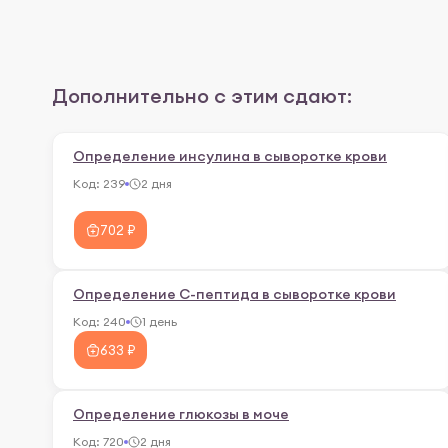
Дополнительно с этим сдают:
Определение инсулина в сыворотке крови
Код:
239
2 дня
702 ₽
Определение C-пептида в сыворотке крови
Код:
240
1 день
633 ₽
Определение глюкозы в моче
Код:
720
2 дня