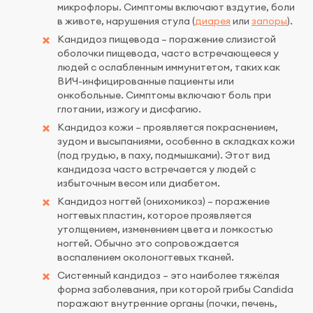
микрофлоры. Симптомы включают вздутие, боли
в животе, нарушения стула (
диарея
или
запоры
).
Кандидоз пищевода – поражение слизистой
оболочки пищевода, часто встречающееся у
людей с ослабленным иммунитетом, таких как
ВИЧ-инфицированные пациенты или
онкобольные. Симптомы включают боль при
глотании, изжогу и дисфагию.
Кандидоз кожи – проявляется покраснением,
зудом и высыпаниями, особенно в складках кожи
(под грудью, в паху, подмышками). Этот вид
кандидоза часто встречается у людей с
избыточным весом или диабетом.
Кандидоз ногтей (онихомикоз) – поражение
ногтевых пластин, которое проявляется
утолщением, изменением цвета и ломкостью
ногтей. Обычно это сопровождается
воспалением околоногтевых тканей.
Системный кандидоз – это наиболее тяжёлая
форма заболевания, при которой грибы Candida
поражают внутренние органы (почки, печень,