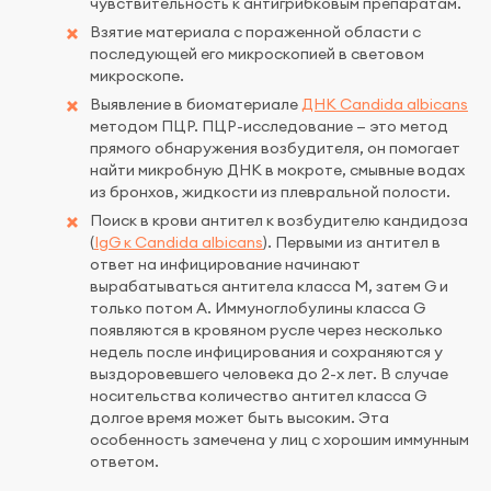
чувствительность к антигрибковым препаратам.
Взятие материала с пораженной области с
последующей его микроскопией в световом
микроскопе.
Выявление в биоматериале
ДНК Candida albicans
методом ПЦР. ПЦР-исследование — это метод
прямого обнаружения возбудителя, он помогает
найти микробную ДНК в мокроте, смывные водах
из бронхов, жидкости из плевральной полости.
Поиск в крови антител к возбудителю кандидоза
(
IgG к Candida albicans
). Первыми из антител в
ответ на инфицирование начинают
вырабатываться антитела класса М, затем G и
только потом А. Иммуноглобулины класса G
появляются в кровяном русле через несколько
недель после инфицирования и сохраняются у
выздоровевшего человека до 2-х лет. В случае
носительства количество антител класса G
долгое время может быть высоким. Эта
особенность замечена у лиц с хорошим иммунным
ответом.