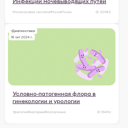
Инфекции мочевыводящих путей
Мочеполовая система
Моча
Почки
30983
Диагностика
18 окт 2024 г.
Условно-патогенная флора в
гинекологии и урологии
Урология
Бактерии
Воспаление
55496