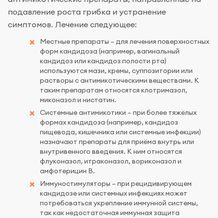
подавление роста грибка и устранение
симптомов. Лечение следующее:
Местные препараты – для лечения поверхностных
форм кандидоза (например, вагинальный
кандидоз или кандидоз полости рта)
используются мази, кремы, суппозитории или
растворы с антимикотическими веществами. К
таким препаратам относятся клотримазол,
миконазол и нистатин.
Системные антимикотики – при более тяжёлых
формах кандидоза (например, кандидоз
пищевода, кишечника или системные инфекции)
назначают препараты для приёма внутрь или
внутривенного введения. К ним относятся
флуконазол, итраконазол, вориконазол и
амфотерицин B.
Иммуностимуляторы – при рецидивирующем
кандидозе или системных инфекциях может
потребоваться укрепление иммунной системы,
так как недостаточная иммунная защита