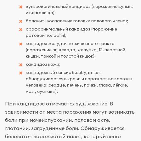
вульвовагинальный кандидоз (поражение вульвы
и влагалища);
баланит (воспаление головки полового члена);
орофарингеальный кандидоз (поражение
ротовой полости);
кандидоз желудочно-кишечного тракта
(поражение пищевода, желудка, 12-перстной
кишки, тонкой и толстой кишок);
кандидоз кожи;
кандидозный сепсис (возбудитель
обнаруживается в крови и поражает все органы
человека: сердце, печень, почки, глаза, лёгкие,
мозг, суставы).
При кандидозе отмечается зуд, жжение. В
зависимости от места поражения могут возникать
боли при мочеиспускании, половом акте,
глотании, загрудинные боли. Обнаруживается
беловато-творожистый налет, который легко