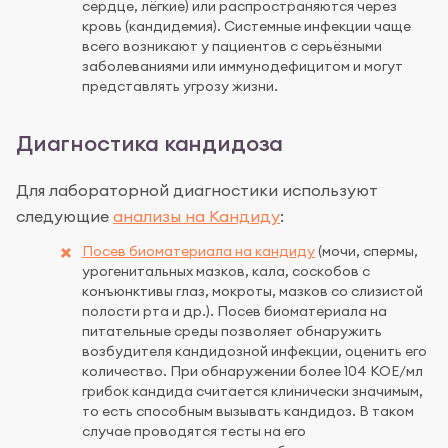
сердце, лёгкие) или распространяются через
кровь (кандидемия). Системные инфекции чаще
всего возникают у пациентов с серьёзными
заболеваниями или иммунодефицитом и могут
представлять угрозу жизни.
Диагностика кандидоза
Для лабораторной диагностики используют
следующие
анализы на Кандиду
:
Посев биоматериала на кандиду
(мочи, спермы,
урогенитальных мазков, кала, соскобов с
конъюнктивы глаз, мокроты, мазков со слизистой
полости рта и др.). Посев биоматериала на
питательные среды позволяет обнаружить
возбудителя кандидозной инфекции, оценить его
количество. При обнаружении более 104 КОЕ/мл
грибок кандида считается клинически значимым,
то есть способным вызывать кандидоз. В таком
случае проводятся тесты на его