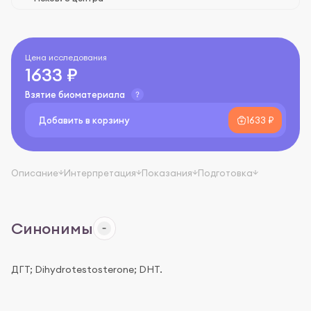
Цена исследования
1633 ₽
Взятие биоматериала
Добавить в корзину
1633 ₽
Описание
Интерпретация
Показания
Подготовка
Синонимы
ДГТ; Dihydrotestosterone; DHT.