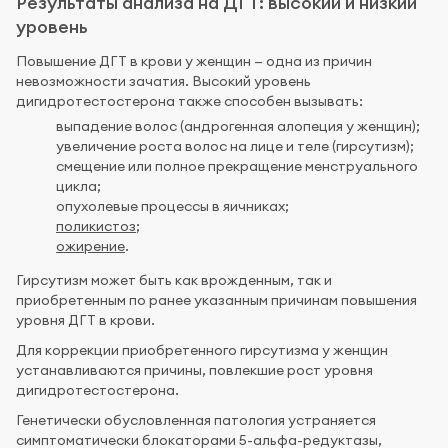
Результаты анализа на ДГТ: высокий и низкий
уровень
Повышение ДГТ в крови у женщин — одна из причин
невозможности зачатия. Высокий уровень
дигидротестостерона также способен вызывать:
выпадение волос (андрогенная алопеция у женщин);
увеличение роста волос на лице и теле (гирсутизм);
смещение или полное прекращение менструального
цикла;
опухолевые процессы в яичниках;
поликистоз
;
ожирение
.
Гирсутизм может быть как врожденным, так и
приобретенным по ранее указанным причинам повышения
уровня ДГТ в крови.
Для коррекции приобретенного гирсутизма у женщин
устанавливаются причины, повлекшие рост уровня
дигидротестостерона.
Генетически обусловленная патология устраняется
симптоматически блокаторами 5-альфа-редуктазы,