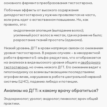
основного фермента преобразования тестостерона.
Побочные эффекты от высокого содержания
дигидротестостерона у мужчин проявляются не часто,
если речь идет о естественном повышении. Но, как
правило, это:
андрогенная алопеция (выпадение волос);
усиленный рост волос в местах, где их ранее не было;
разрастание тканей простаты (аденома).
Низкий уровень ДГТ в крови напрямую связан со снижением
уровня тестостерона. В редких случаях — в некорректной
работе фермента 5-альфа-редуктаза, что отображается
на анализах в виде высокого уровня общего и
свободного
тестостерона
, но очень низкого ДГТ. Его снижение ведет к
гипогонадизму со всеми вытекающими последствиями:
атрофии яичек, нарушении в работе центральной нервной
системы (ЦНС), падению либидо и потенции.
Анализы на ДГТ: к какому врачу обратиться?
Эндокринолог; уролог; андролог; гинеколог; врач общей
практики.