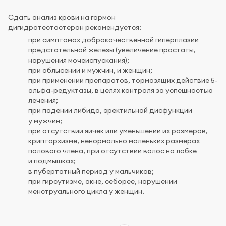
Сдать анализ крови на гормон
дигидротестостерон рекомендуется:
при симптомах доброкачественной гиперплазии
предстательной железы (увеличение простаты,
нарушения мочеиспускания);
при облысении и мужчин, и женщин;
при применении препаратов, тормозящих действие 5-
альфа-редуктазы, в целях контроля за успешностью
лечения;
при падении либидо,
эректильной дисфункции
у мужчин
;
при отсутствии яичек или уменьшении их размеров,
крипторхизме, ненормально маленьких размерах
полового члена, при отсутствии волос на лобке
и подмышках;
в пубертатный период у мальчиков;
при гирсутизме, акне, себорее, нарушении
менструального цикла у женщин.