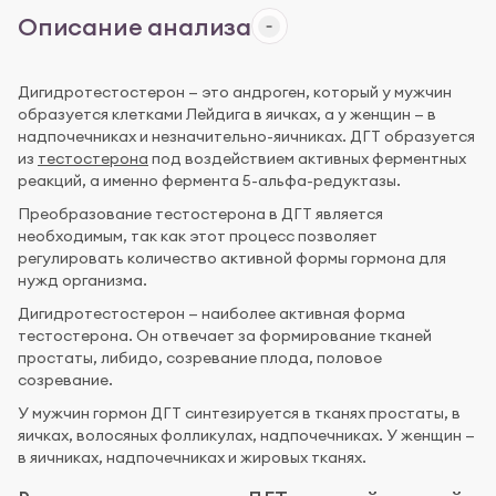
Описание анализа
Дигидротестостерон — это андроген, который у мужчин
образуется клетками Лейдига в яичках, а у женщин — в
надпочечниках и незначительно-яичниках. ДГТ образуется
из
тестостерона
под воздействием активных ферментных
реакций, а именно фермента 5-альфа-редуктазы.
Преобразование тестостерона в ДГТ является
необходимым, так как этот процесс позволяет
регулировать количество активной формы гормона для
нужд организма.
Дигидротестостерон — наиболее активная форма
тестостерона. Он отвечает за формирование тканей
простаты, либидо, созревание плода, половое
созревание.
У мужчин гормон ДГТ синтезируется в тканях простаты, в
яичках, волосяных фолликулах, надпочечниках. У женщин —
в яичниках, надпочечниках и жировых тканях.