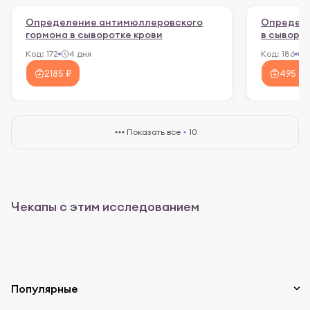
Определение антимюллеровского
Определе
гормона в сыворотке крови
в сыворот
Код:
172
4 дня
Код:
186
2185 ₽
495 ₽
Показать все
10
Чекапы с этим исследованием
Популярные