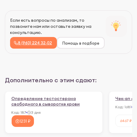
Если есть вопросы по анализам, то
позвоните нам или оставьте заявку на
консультацию.
8 (960) 224 32-02
Помощь в подборе
Дополнительно с этим сдают:
Определение тестостерона
Чек-ап «
свободного в сыворотке крови
Код:
1681
Код:
187
3 дня
6467 ₽
1231 ₽