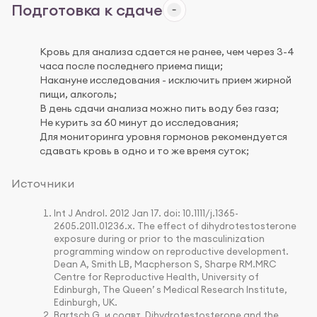
Подготовка к сдаче
Кровь для анализа сдается не ранее, чем через 3-4
часа после последнего приема пищи;
Накануне исследования - исключить прием жирной
пищи, алкоголь;
В день сдачи анализа можно пить воду без газа;
Не курить за 60 минут до исследования;
Для мониторинга уровня гормонов рекомендуется
сдавать кровь в одно и то же время суток;
Источники
Int J Androl. 2012 Jan 17. doi: 10.1111/j.1365-
2605.2011.01236.x. The effect of dihydrotestosterone
exposure during or prior to the masculinization
programming window on reproductive development.
Dean A, Smith LB, Macpherson S, Sharpe RM.MRC
Centre for Reproductive Health, University of
Edinburgh, The Queen’ s Medical Research Institute,
Edinburgh, UK.
Bartsch G. и соавт. Dihydrotestosterone and the