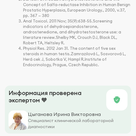
Concept of 5alfa-reductase Inhibition in Human Benign
Prostatic Hyperplasia, European Urology., 2000, v.37,
pp. 367 — 380
Anal Toxicol. 2011 Nov; 35(9):638-55.Screening
indicators of dehydroepiandosterone,
androstenedione, and dihydrotestosterone use: a
literature review.Shelby MK, Crouch DJ, Black DL,
Robert TA, Heltsley R.
Physiol Res. 2012 Jan 31. The content of five sex
steroids in human testis.Zamrazilová L, Sosvorová L,
Herá cek J, Sobotka V, Hampl R.Institute of
Endocrinology, Prague, Czech Republic.
Информация проверена
экспертом 🧡
Цыганова Ирина Викторовна
Специалист клинической лабораторной
диагностики