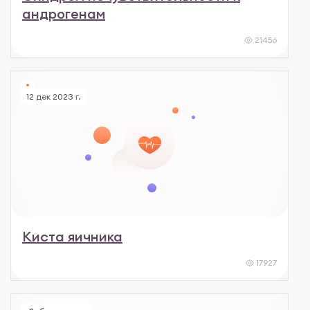
андрогенам
21456
12 дек 2023 г.
Киста яичника
17927