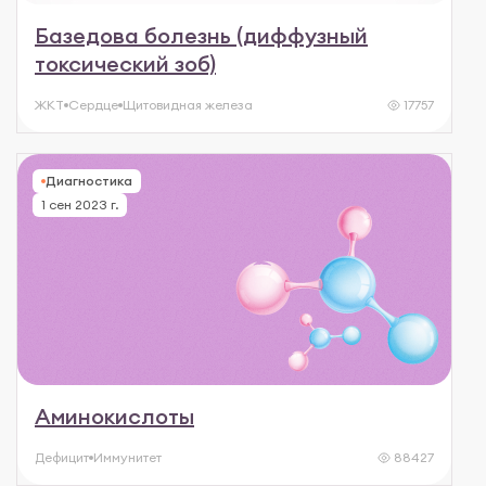
Базедова болезнь (диффузный
токсический зоб)
ЖКТ
Сердце
Щитовидная железа
17757
Диагностика
1 сен 2023 г.
Аминокислоты
Дефицит
Иммунитет
88427