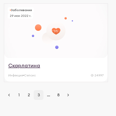
Заболевания
29 июн 2022 г.
Скарлатина
Инфекция
Сепсис
24997
keyboard_arrow_left
1
2
3
…
8
keyboard_arrow_right