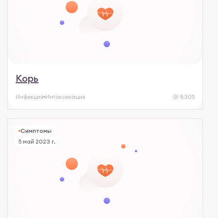
Корь
Инфекция
Интоксикация
8305
Симптомы
5 май 2023 г.