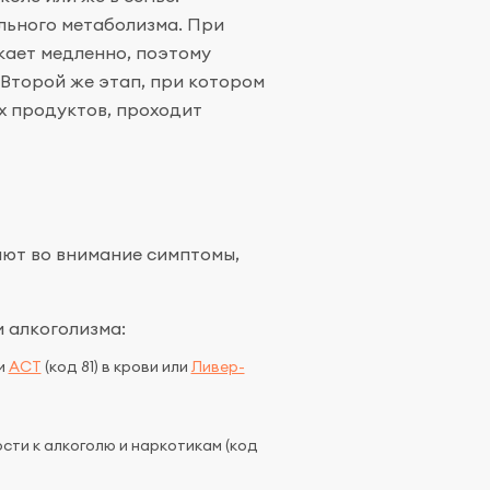
льного метаболизма. При
кает медленно, поэтому
 Второй же этап, при котором
х продуктов, проходит
ают во внимание симптомы,
 алкоголизма:
 и
АСТ
(код 81) в крови или
Ливер-
сти к алкоголю и наркотикам (код