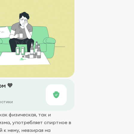
м 🧡
остики
как физическая, так и
изма, употребляет спиртное в
 к нему, невзирая на