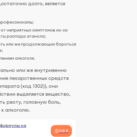
остаточно долго, является
профессионалы;
от неприятных симптомов из-за
кты распада этанола;
сть или же продолжающих бороться
в;
ением алкоголя.
рально или же внутривенно
ение лекарственных средств
парата (код 1302)), они
ствии выделяется вещество,
ь рвоту, головную боль,
 к алкоголю.
 формулы на
518 ₽