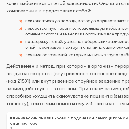
хочет избавиться от этой зависимости. Оно длится д
комплексным и представляет собой:
психологическую помощь, которую осуществляют 
лекарственную терапию, позволяющую избавиться 
отмены алкоголя и вывести из организма все проду
поддержку людей, успешно поборовших зависимо
с ней – всем известных групп анонимных алкоголико
лечение осложнений, которые вызваны злоупотребл
Действенен и метод, при котором в организм перо
вводятся лекарства (внутривенное капельное введ
(код 21531) или внутривенное струйное введение пре
взаимодействуют с этанолом. При таком взаимодей
способное ухудшить самочувствие пациента (вызват
тошноту), тем самым помогая ему избавиться от тяги
Клинический анализ крови с подсчетом лейкоцитарной
анализаторе
2