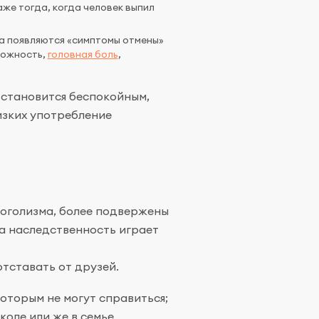
же тогда, когда человек выпил
а появляются «симптомы отмены»
вожность,
головная боль
,
 становится беспокойным,
изких употребление
коголизма, более подвержены
та наследственность играет
тставать от друзей.
оторым не могут справиться;
оле или же в семье.