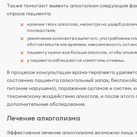
Также помогают выявить алкоголизм следующие фак
опросе пациента:
наличие тяги к алкоголю, несмотря на ущерб разли
последствия;
увеличение количества выпитого, употребление сп
обстоятельств или времени, невозможность остано
пациенту нужно все больше алкоголя, чтобы опьяне
у пациента наблюдаются «симптомы отмены».
В процессе консультации врача-терапевта уделяет
состоянию пациента (алкогольный запах, беспокойст
питание нарушено), поражение органов и систем, 
токсическому воздействию алкоголя, и после этого
дополнительные обследования.
Лечение алкоголизма
Эффективное лечение алкоголизма возможно лишь т