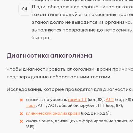
Люди, обладающие особым типом алкого
04
таком типе первый этап окисления проте
этанол долго не выводится из организма.
выполняется превращение до нетоксичны
быстро.
Диагностика алкоголизма
Чтобы диагностировать алкоголизм, врачи приним
подтвержденные лабораторными тестами.
Исследования, которые проводятся для диагностики
анализы на уровень
гамма-ГТ
(код 82),
АЛТ
(код 78)
тест
: АЛТ, АСТ, общий билирубин, ГГТ (код 87);
клинический анализ крови
(код 2 и код 5);
анализ генов, влияющих на формирование зависимо
1515).