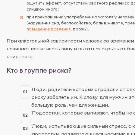
ощутить эффект, отсутствии рвотного рефлекса да
слишком много;
при прекращении употребления алкоголя у человек
(нарушения сна, беспокойство, боль в животе, тре
повышение давления
, дрожь).
При алкогольной зависимости человек со временем
начинает испытывать вину и пытаться скрыть от бл
спиртного.
Кто в группе риска?
Люди, родители которых страдали от ал
01
риску заболеть им. К слову, для мужчин э
большую роль, чем для женщин.
Подростки, которые выпивают, чтобы не о
02
Люди, испытывающие сильный стресс, с к
03
подростки, подвергающиеся насилию в шк