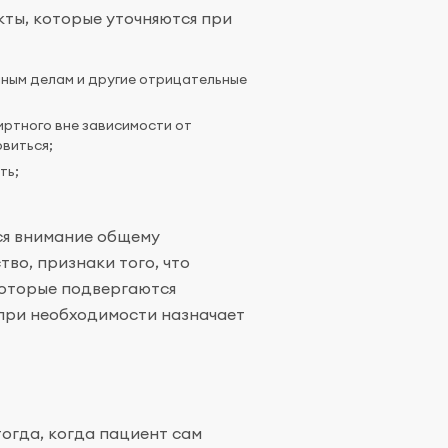
ты, которые уточняются при
чным делам и другие отрицательные
иртного вне зависимости от
виться;
ть;
ся внимание общему
во, признаки того, что
которые подвергаются
 при необходимости назначает
огда, когда пациент сам