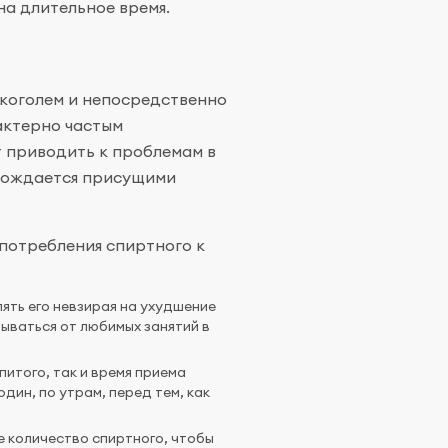
на длительное время.
коголем и непосредственно
актерно частым
т приводить к проблемам в
овождается присущими
употребления спиртного к
лять его невзирая на ухудшение
ываться от любимых занятий в
итого, так и время приема
дин, по утрам, перед тем, как
 количество спиртного, чтобы