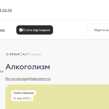
4 32-02
уги
Стать партнером
28324
4.7
19 оценок
Алкоголизм
ти
Интоксикация
Зависимость
Заболевания
12 апр 2021 г.