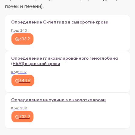
почек и печени).
Определение C-пептида в сыворотке крови
Код:
240
633 ₽
Определение гликозилированного гемоглобина
(HbA1) в цельной крови
Код:
237
644 ₽
Определение инсулина в сыворотке крови
Код:
239
702 ₽