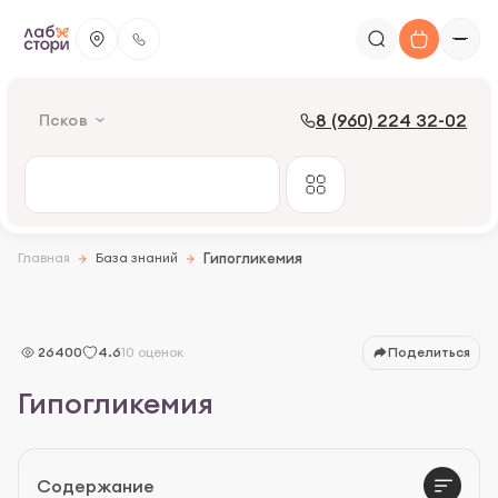
8 (960) 224 32-02
Псков
Главная
База знаний
Гипогликемия
Причины
Симптомы
26400
4.6
10 оценок
Поделиться
Группы риска
Гипогликемия
Диагностика
Лечение
Содержание