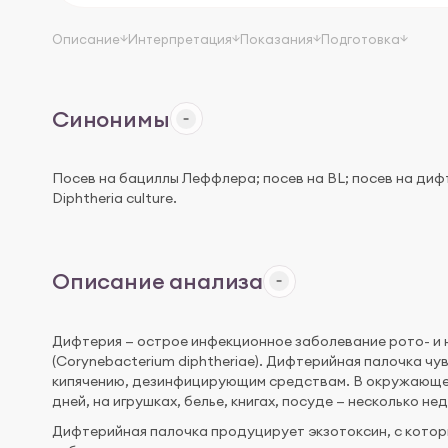
Описание
Интерпретация
Показания
Подготовка
Синонимы
Посев на бациллы Леффлера; посев на BL; посев на дифт
Diphtheria сulture.
Описание анализа
Дифтерия — острое инфекционное заболевание рото- и 
(Corynebacterium diphtheriae). Дифтерийная палочка чу
кипячению, дезинфицирующим средствам. В окружающей 
дней, на игрушках, белье, книгах, посуде — несколько нед
Дифтерийная палочка продуцирует экзотоксин, с котор