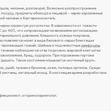
ашле, чихании, разговоре). Возможно распространение
, посуду, предметы обихода и пищевой — через зараженные
ной человек и бактерионоситель.
через слизистую ротоглотки. В зависимости от тяжести
 до 40С, что сопровождается явлениями интоксикации:
ртериального давления, бледность кожных покровов,
ах появляется налет в виде беловато-серых блестящих
от прилежащих тканей. Шейные и подчелюстные
лимфоузлы
ом течении наблюдается отек подкожно-жировой клетчатки
овоизлияния, бред, судороги. При поражении гортани
 дышать. Такое состояние называется «истинный круп».
з, ушей, трахеи и бронхов, кожи, половых органов. Среди
й системы, летальный исход. В настоящее время разработана
нфекционист; оториноларинголог.