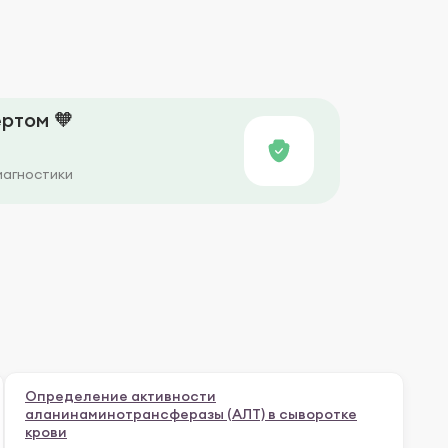
ртом 🧡
иагностики
Определение активности
аланинаминотрансферазы (АЛТ) в сыворотке
крови