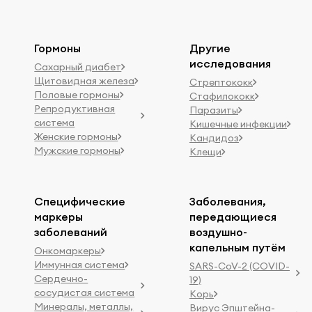
Гормоны
Другие
исследования
Сахарный диабет
Щитовидная железа
Стрептококк
Половые гормоны
Стафилококк
Репродуктивная
Паразиты
система
Кишечные инфекции
Женские гормоны
Кандидоз
Мужские гормоны
Клещи
Специфические
Заболевания,
маркеры
передающиеся
заболеваний
воздушно-
капельным путём
Онкомаркеры
Иммунная система
SARS-CoV-2 (COVID-
Сердечно-
19)
сосудистая система
Корь
Минералы, металлы,
Вирус Эпштейна-