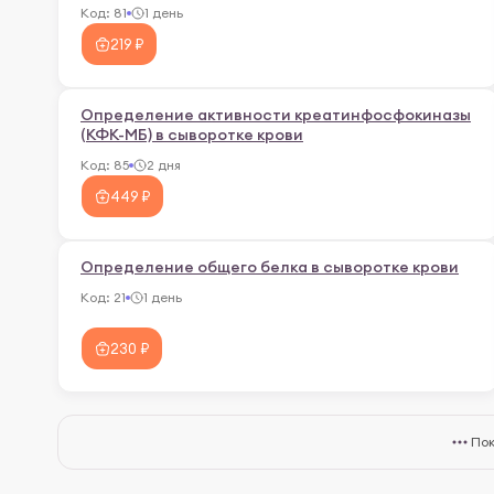
Код:
81
1 день
219 ₽
Определение активности креатинфосфокиназы
(КФК-МБ) в сыворотке крови
Код:
85
2 дня
449 ₽
Определение общего белка в сыворотке крови
Код:
21
1 день
230 ₽
Пок