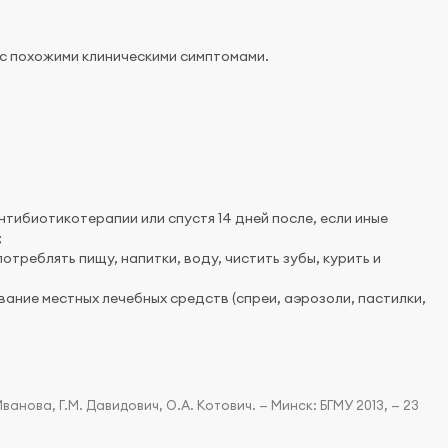
с похожими клиническими симптомами.
тибиотикотерапии или спустя 14 дней после, если иные
;
отреблять пищу, напитки, воду, чистить зубы, курить и
вание местных лечебных средств (спреи, аэрозоли, пастилки,
нова, Г.М. Давидович, О.А. Котович. — Минск: БГМУ 2013, — 23