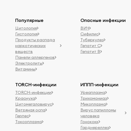
Популярные
Опасные инфекции
Цитология
ВИЧ
Гистология
Сифилис
Продукты распада
Туберкулез
наркотических
Гепатит C
веществ
Гепатит B
Панели аллергенов
Электролиты
Витамины
TORCH-инфекции
ИППП-инфекции
TORCH-инфекции
Уреаплазма
Краснуха
Трихомониаз
Цитомегаловирус
Микоплазма
Ветряная оспа
Вирус папилломы
Герпес
человека
Токсоплазма
Гонококк
Гарднереллез