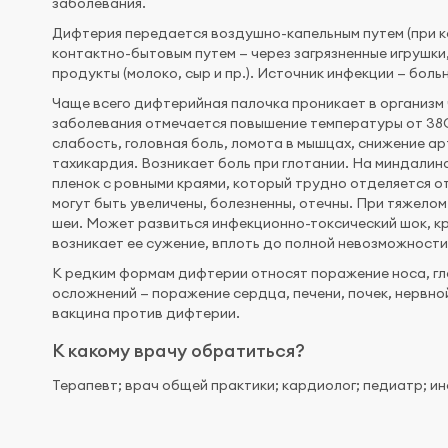
заболевания.
Дифтерия передается воздушно-капельным путем (при к
контактно-бытовым путем — через загрязненные игрушки
продукты (молоко, сыр и пр.). Источник инфекции — боль
Чаще всего дифтерийная палочка проникает в организм 
заболевания отмечается повышение температуры от 38С
слабость, головная боль, ломота в мышцах, снижение а
тахикардия. Возникает боль при глотании. На миндалин
пленок с ровными краями, который трудно отделяется 
могут быть увеличены, болезненны, отечны. При тяжел
шеи. Может развиться инфекционно-токсический шок, кр
возникает ее сужение, вплоть до полной невозможности
К редким формам дифтерии относят поражение носа, гла
осложнений — поражение сердца, печени, почек, нервно
вакцина против дифтерии.
К какому врачу обратиться?
Терапевт; врач общей практики; кардиолог; педиатр; и