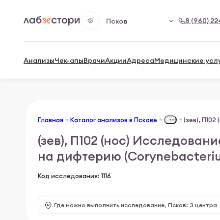
8 (960) 22
Псков
Анализы
Чек-апы
Врачи
Акции
Адреса
Медицинские усл
Главная
Каталог анализов в Пскове
(зев), П102 (нос) Исследова
на дифтерию (Corynеbacteriu
Код исследования: 1116
Где можно выполнить исследование,
Псков: 3 центра