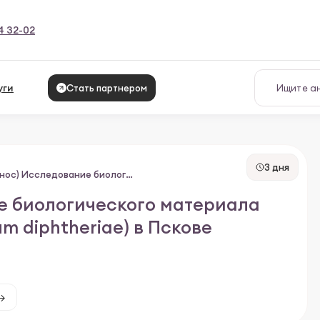
4 32-02
уги
Стать партнером
3 дня
(зев), П102 (нос) Исследование биологического материала на дифтерию (Corynеbacterium diphtheriae)
ние биологического материала
m diphtheriae) в Пскове