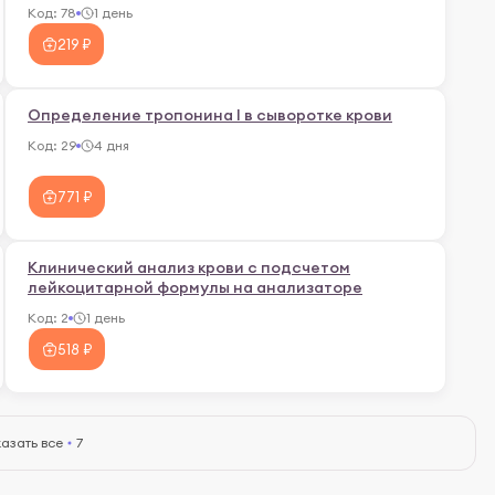
Код:
78
1 день
219 ₽
Определение тропонина I в сыворотке крови
Код:
29
4 дня
771 ₽
Клинический анализ крови с подсчетом
лейкоцитарной формулы на анализаторе
Код:
2
1 день
518 ₽
азать все
7