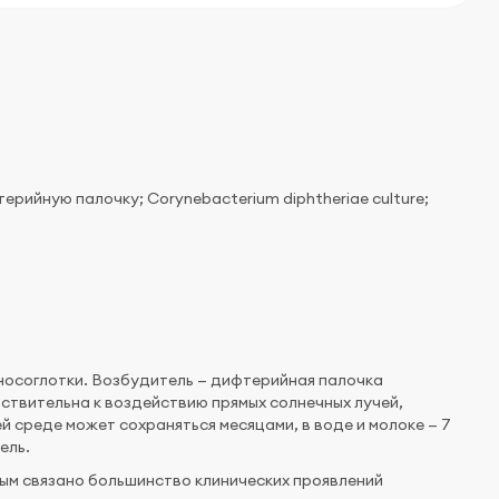
ерийную палочку; Corynebacterium diphtheriae сulture;
носоглотки. Возбудитель — дифтерийная палочка
вствительна к воздействию прямых солнечных лучей,
среде может сохраняться месяцами, в воде и молоке — 7
ель.
ым связано большинство клинических проявлений